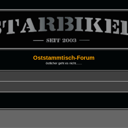
Oststammtisch-Forum
östlicher geht es nicht.......