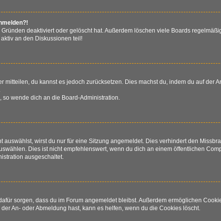
anmelden?!
 Gründen deaktiviert oder gelöscht hat. Außerdem löschen viele Boards regelmäßig
aktiv an den Diskussionen teil!
der mitteilen, du kannst es jedoch zurücksetzen. Dies machst du, indem du auf der
.
n, so wende dich an die Board-Administration.
auswählst, wirst du nur für eine Sitzung angemeldet. Dies verhindert den Missb
wählen. Dies ist nicht empfehlenswert, wenn du dich an einem öffentlichen Comput
istration ausgeschaltet.
ie dafür sorgen, dass du im Forum angemeldet bleibst. Außerdem ermöglichen Cooki
 der An- oder Abmeldung hast, kann es helfen, wenn du die Cookies löscht.