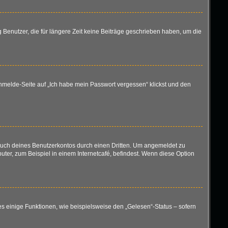
 Benutzer, die für längere Zeit keine Beiträge geschrieben haben, um die
 Anmelde-Seite auf „Ich habe mein Passwort vergessen“ klickst und den
rauch deines Benutzerkontos durch einen Dritten. Um angemeldet zu
er, zum Beispiel in einem Internetcafé, befindest. Wenn diese Option
es einige Funktionen, wie beispielsweise den „Gelesen“-Status – sofern