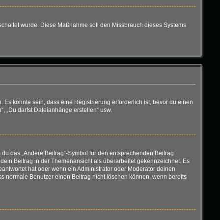
eigeschaltet wurde. Diese Maßnahme soll den Missbrauch dieses Systems
s könnte sein, dass eine Registrierung erforderlich ist, bevor du einen
“, „Du darfst Dateianhänge erstellen“ usw.
em du das „Ändere Beitrag“-Symbol für den entsprechenden Beitrag
d dein Beitrag in der Themenansicht als überarbeitet gekennzeichnet. Es
geantwortet hat oder wenn ein Administrator oder Moderator deinen
 dass normale Benutzer einen Beitrag nicht löschen können, wenn bereits