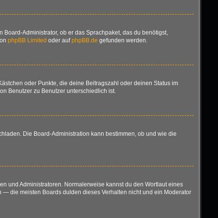
n Board-Administrator, ob er das Sprachpaket, das du benötigst,
von
phpBB Limited
oder auf
phpBB.de
gefunden werden.
 Kästchen oder Punkte, die deine Beitragszahl oder deinen Status im
on Benutzer zu Benutzer unterschiedlich ist.
ochladen. Die Board-Administration kann bestimmen, ob und wie die
oren und Administratoren. Normalerweise kannst du den Wortlaut eines
en — die meisten Boards dulden dieses Verhalten nicht und ein Moderator