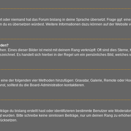
ert oder niemand hat das Forum bislang in deine Sprache übersetzt. Frage ggf. eine
 wenn du es übersetzen würdest. Weitere Informationen dazu können auf der Website 
rden?
n. Eines dieser Bilder ist meist mit deinem Rang verknüpft: Oft sind dies Sterne,
zeichnet. Es handelt sich hierbei in der Regel um ein persönliches Bild, welches v
er eine der folgenden vier Methoden hinzufügen: Gravatar, Galerie, Remote oder H
, solltest du die Board-Administration kontaktieren.
räge du bislang erstellt hast oder identifizieren bestimmte Benutzer wie Moderat
egt wurden. Bitte schreibe keine sinnlosen Beiträge, nur um deinen Rang zu erhöh
rücksetzen.