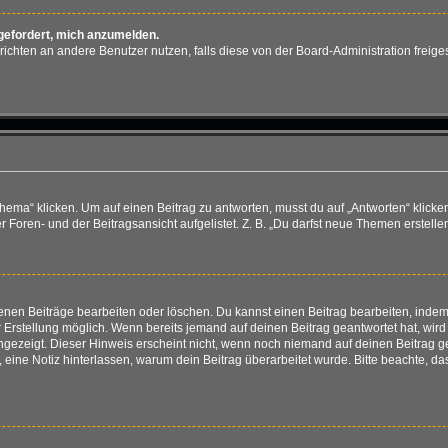
fgefordert, mich anzumelden.
achrichten an andere Benutzer nutzen, falls diese von der Board-Administration fr
“ klicken. Um auf einen Beitrag zu antworten, musst du auf „Antworten“ klicken. E
Foren- und der Beitragsansicht aufgelistet. Z. B. „Du darfst neue Themen erstellen
genen Beiträge bearbeiten oder löschen. Du kannst einen Beitrag bearbeiten, ind
er Erstellung möglich. Wenn bereits jemand auf deinen Beitrag geantwortet hat, wir
angezeigt. Dieser Hinweis erscheint nicht, wenn noch niemand auf deinen Beitrag 
ten, eine Notiz hinterlassen, warum dein Beitrag überarbeitet wurde. Bitte beachte,