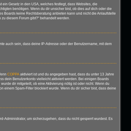
t ein Gesetz in den USA, welches festlegt, dass Websites, die
gten benötigen. Wenn du dir unsicher bist, ob dies auf dich oder die
ieses Boards keine Rechtsberatung anbieten kann und nicht die Anlaufstelle
gen zu diesem Forum gibt?“ behandelt werden.
nnte auch sein, dass deine IP-Adresse oder der Benutzername, mit dem
 Wenn
COPPA
aktiviert ist und du angegeben hast, dass du unter 13 Jahre
ss dein Benutzerkonto vielleicht aktiviert werden. Bei einigen Boards
urde dir mitgeteilt, ob eine Aktivierung nötig ist oder nicht. Wenn du
n einem Spam-Filter blockiert wurde. Wenn du dir sicher bist, dass deine
rd-Administrator, um sicherzugehen, dass du nicht gesperrt wurdest. Es