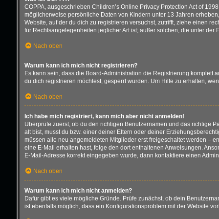
COPPA, ausgeschrieben Children’s Online Privacy Protection Act of 1998 
möglicherweise persönliche Daten von Kindern unter 13 Jahren erheben, 
Website, auf der du dich zu registrieren versuchst, zutrifft, ziehe einen
für Rechtsangelegenheiten jeglicher Art ist; außer solchen, die unter de
Nach oben
Warum kann ich mich nicht registrieren?
Es kann sein, dass die Board-Administration die Registrierung komplett
du dich registrieren möchtest, gesperrt wurden. Um Hilfe zu erhalten, we
Nach oben
Ich habe mich registriert, kann mich aber nicht anmelden!
Überprüfe zuerst, ob du den richtigen Benutzernamen und das richtige 
alt bist, musst du bzw. einer deiner Eltern oder deiner Erziehungsberecht
müssen alle neu angemeldeten Mitglieder erst freigeschaltet werden – entw
eine E-Mail erhalten hast, folge den dort enthaltenen Anweisungen. Anson
E-Mail-Adresse korrekt eingegeben wurde, dann kontaktiere einen Adminis
Nach oben
Warum kann ich mich nicht anmelden?
Dafür gibt es viele mögliche Gründe. Prüfe zunächst, ob dein Benutzernam
ist ebenfalls möglich, dass ein Konfigurationsproblem mit der Website vor