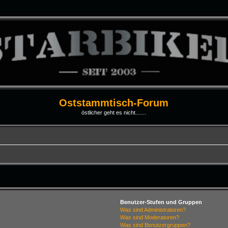
Oststammtisch-Forum
östlicher geht es nicht.......
Benutzer-Stufen und Gruppen
Was sind Administratoren?
Was sind Moderatoren?
Was sind Benutzergruppen?