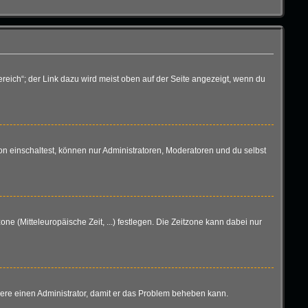
reich“; der Link dazu wird meist oben auf der Seite angezeigt, wenn du
n einschaltest, können nur Administratoren, Moderatoren und du selbst
one (Mitteleuropäische Zeit, ...) festlegen. Die Zeitzone kann dabei nur
aktiere einen Administrator, damit er das Problem beheben kann.