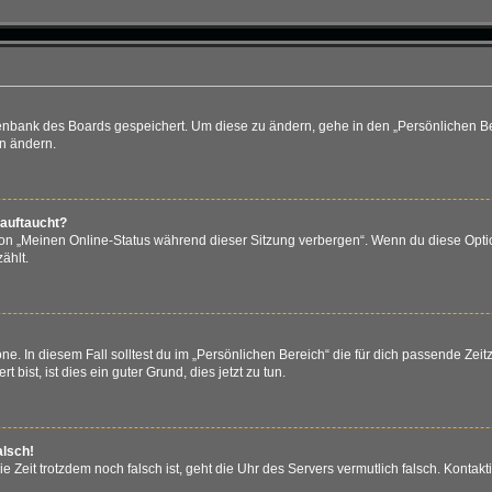
atenbank des Boards gespeichert. Um diese zu ändern, gehe in den „Persönlichen Be
en ändern.
 auftaucht?
ion „Meinen Online-Status während dieser Sitzung verbergen“. Wenn du diese Optio
ählt.
e. In diesem Fall solltest du im „Persönlichen Bereich“ die für dich passende Zeitz
bist, ist dies ein guter Grund, dies jetzt zu tun.
alsch!
 die Zeit trotzdem noch falsch ist, geht die Uhr des Servers vermutlich falsch. Kont