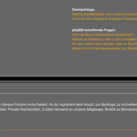
Dateianhänge
Welche Dateianhänge sind in diesem Forum
Kann ich eine Übersicht all meiner Dateian
phpBB betreffende Fragen
Wer hat diese Forensoftware entwickelt?
Warum ist Funktion x oder y nicht enthalten
An wen soll ich mich wenden, falls es Besc
Wie kann ich einen Administrator des Board
ieses Forums entscheidet, ob du registriert sein musst, um Beiträge zu schreiben. Au
lder, Private Nachrichten, E-Mail-Versand an andere Mitglieder, Beitritt zu Benutze