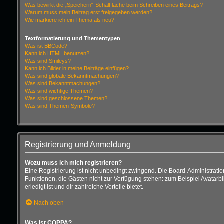
Was bewirkt die „Speichern“-Schaltfläche beim Schreiben eines Beitrags?
Warum muss mein Beitrag erst freigegeben werden?
Wie markiere ich ein Thema als neu?
Textformatierung und Thementypen
Was ist BBCode?
Kann ich HTML benutzen?
Was sind Smileys?
Kann ich Bilder in meine Beiträge einfügen?
Was sind globale Bekanntmachungen?
Was sind Bekanntmachungen?
Was sind wichtige Themen?
Was sind geschlossene Themen?
Was sind Themen-Symbole?
Registrierung und Anmeldung
Wozu muss ich mich registrieren?
Eine Registrierung ist nicht unbedingt zwingend. Die Board-Administration d
Funktionen, die Gästen nicht zur Verfügung stehen: zum Beispiel Avatarbi
erledigt ist und dir zahlreiche Vorteile bietet.
Nach oben
Was ist COPPA?