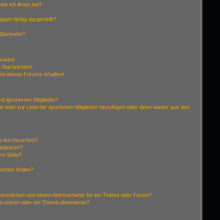
ete ich ihnen bei?
pen farbig dargestellt?
Startseite?
hicken!
 Nachrichten!
ied dieses Forums erhalten!
d ignorierten Mitglieder?
de oder zur Liste der ignorierten Mitglieder hinzufügen oder diese wieder aus den
en durchsuchen?
rgebnisse?
re Seite?
Themen finden?
Lesezeichen und einem Abonnements für ein Thema oder Forum?
ma setzen oder ein Thema abonnieren?