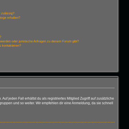
 zulässig?
hänge erhalten?
?
hwerden oder juristische Anfragen zu diesem Forum gibt?
s kontaktieren?
f jeden Fall erhältst du als registriertes Mitglied Zugriff auf zusätzliche
rgruppen und so weiter. Wir empfehlen dir eine Anmeldung, da sie schnell