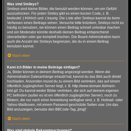
Was sind Smileys?
Smileys sind kleine Bilder, die benutzt werden können, um ein Gefühl
auszudrücken. Für jeden Smiley gibt es einen kurzen Code, z. B.
bedeutet :) fröhlich und :( traurig. Die Liste aller Smileys kannst du beim
Verfassen eines Beitrags sehen. Versuche bitte trotzdem, Smileys nicht zu
häufig zu benutzen, sie können einen Beitrag schnell unlesbar machen
und ein Moderator könnte deshalb deinen Beitrag entsprechend
überarbeiten oder gar komplett löschen. Die Board-Administration kann
auch die Anzahl der Smileys begrenzen, die du in einem Beitrag
benutzen kannst.
Nach oben
Kann ich Bilder in meine Beiträge einfügen?
Ja, Bilder können in deinem Beitrag angezeigt werden. Wenn die
Administration Dateianhänge erlaubt hat, kannst du das Bild auch direkt
hochladen. Ansonsten musst du zu einem Bild verlinken, das auf einem
öffentlich zugänglichen Server liegt, z. B. http://www.domain.tld/mein-
bild.gif. Du kannst weder Bilder verlinken, die sich auf deinem eigenen
PC befinden (außer es ist ein öffentlich zugänglicher Server), noch zu
Bildern, die nur nach einer Anmeldung verfügbar sind, z. B. Hotmail- oder
Yahoo-Mailboxen, mit einem Passwort geschützte Seiten usw. Um das
Bild anzuzeigen, benutze den BBCode-Tag „[img]“.
Nach oben
Was sind globale Bekanntmachungen?