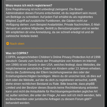
Wozu muss ich mich registrieren?
Eine Registrierung ist nicht unbedingt zwingend. Die Board-
Administration dieses Forums entscheidet, ob du registriert sein musst,
um Beiträge zu schreiben. Auf jeden Fall erhältst du als registriertes
Mitglied Zugriff auf zusätzliche Funktionen, die Gästen nicht zur
Verfügung stehen: zum Beispiel Avatarbilder, Private Nachrichten, E-Mail-
Versand an andere Mitglieder, Beitritt zu Benutzergruppen und so weiter.
Wir empfehlen dir eine Anmeldung, da sie schnell erledigt ist und dir
zahlreiche Vorteile bietet.
Nach oben
Was ist COPPA?
COPPA, ausgeschrieben Children’s Online Privacy Protection Act of 1998
(deutsch: Gesetz zum Schutz der Privatsphäre von Kindern im Internet
von 1998) ist ein Gesetz in den USA, welches festlegt, dass Websites, die
möglicherweise persönliche Daten von Kindern unter 13 Jahren erheben,
hierzu die Zustimmung der Eltern beziehungsweise des oder der
Erziehungsberechtigten benötigen. Wenn du dir unsicher bist, ob dies auf
dich oder die Website, auf der du dich zu registrieren versuchst, zutrifft,
ziehe einen rechtlichen Beistand zu Rate. Bitte beachte, dass phpBB
Limited und der Besitzer dieses Boards keine Rechtsberatung anbieten
kann und nicht die Anlaufstelle für Rechtsangelegenheiten jeglicher Art
ist; außer solchen, die unter der Frage „An wen soll ich mich wenden, falls
es Beschwerden oder juristische Anfragen zu diesem Forum gibt?“
behandelt werden.