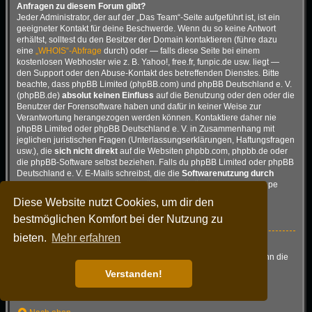
Anfragen zu diesem Forum gibt?
Jeder Administrator, der auf der „Das Team“-Seite aufgeführt ist, ist ein
geeigneter Kontakt für deine Beschwerde. Wenn du so keine Antwort
erhältst, solltest du den Besitzer der Domain kontaktieren (führe dazu
eine
„WHOIS“-Abfrage
durch) oder — falls diese Seite bei einem
kostenlosen Webhoster wie z. B. Yahoo!, free.fr, funpic.de usw. liegt —
den Support oder den Abuse-Kontakt des betreffenden Dienstes. Bitte
beachte, dass phpBB Limited (phpBB.com) und phpBB Deutschland e. V.
(phpBB.de)
absolut keinen Einfluss
auf die Benutzung oder den oder die
Benutzer der Forensoftware haben und dafür in keiner Weise zur
Verantwortung herangezogen werden können. Kontaktiere daher nie
phpBB Limited oder phpBB Deutschland e. V. in Zusammenhang mit
jeglichen juristischen Fragen (Unterlassungserklärungen, Haftungsfragen
usw.), die
sich nicht direkt
auf die Websiten phpbb.com, phpbb.de oder
die phpBB-Software selbst beziehen. Falls du phpBB Limited oder phpBB
Deutschland e. V. E-Mails schreibst, die die
Softwarenutzung durch
Dritte
betreffen, so wirst du, wenn überhaupt, höchstens eine knappe
Antwort erhalten.
Diese Website nutzt Cookies, um dir den
Nach oben
bestmöglichen Komfort bei der Nutzung zu
bieten.
Mehr erfahren
Wie kann ich einen Administrator des Boards kontaktieren?
Alle Benutzer des Boards können das Kontaktformular nutzen, wenn die
Funktion durch die Board-Administration aktiviert wurde.
Verstanden!
Mitglieder des Boards können zusätzlich den Link „Das Team“
verwenden.