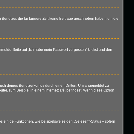
 Benutzer, die für längere Zeit keine Beiträge geschrieben haben, um die
 Anmelde-Seite auf „Ich habe mein Passwort vergessen“ klickst und den
rauch deines Benutzerkontos durch einen Dritten. Um angemeldet zu
er, zum Beispiel in einem Internetcafé, befindest. Wenn diese Option
es einige Funktionen, wie beispielsweise den „Gelesen“-Status – sofern