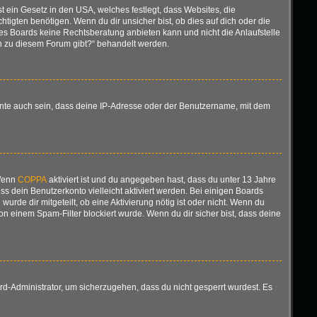
t ein Gesetz in den USA, welches festlegt, dass Websites, die
gten benötigen. Wenn du dir unsicher bist, ob dies auf dich oder die
ieses Boards keine Rechtsberatung anbieten kann und nicht die Anlaufstelle
gen zu diesem Forum gibt?“ behandelt werden.
nnte auch sein, dass deine IP-Adresse oder der Benutzername, mit dem
 Wenn
COPPA
aktiviert ist und du angegeben hast, dass du unter 13 Jahre
ss dein Benutzerkonto vielleicht aktiviert werden. Bei einigen Boards
urde dir mitgeteilt, ob eine Aktivierung nötig ist oder nicht. Wenn du
n einem Spam-Filter blockiert wurde. Wenn du dir sicher bist, dass deine
rd-Administrator, um sicherzugehen, dass du nicht gesperrt wurdest. Es