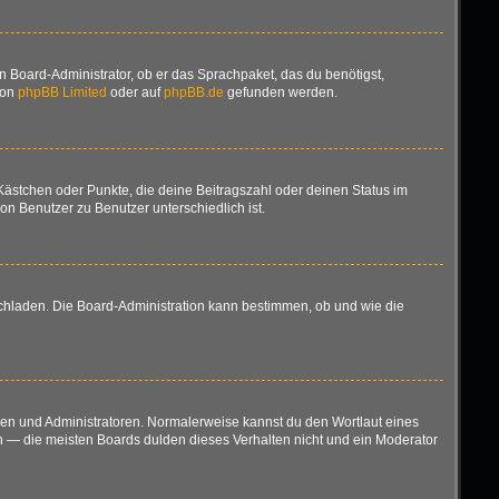
n Board-Administrator, ob er das Sprachpaket, das du benötigst,
von
phpBB Limited
oder auf
phpBB.de
gefunden werden.
 Kästchen oder Punkte, die deine Beitragszahl oder deinen Status im
on Benutzer zu Benutzer unterschiedlich ist.
ochladen. Die Board-Administration kann bestimmen, ob und wie die
oren und Administratoren. Normalerweise kannst du den Wortlaut eines
en — die meisten Boards dulden dieses Verhalten nicht und ein Moderator