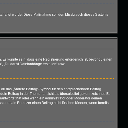
eigeschaltet wurde. Diese Maßnahme soll den Missbrauch dieses Systems
s könnte sein, dass eine Registrierung erforderlich ist, bevor du einen
“, „Du darfst Dateianhänge erstellen“ usw.
em du das „Ändere Beitrag“-Symbol für den entsprechenden Beitrag
d dein Beitrag in der Themenansicht als überarbeitet gekennzeichnet. Es
geantwortet hat oder wenn ein Administrator oder Moderator deinen
 dass normale Benutzer einen Beitrag nicht löschen können, wenn bereits