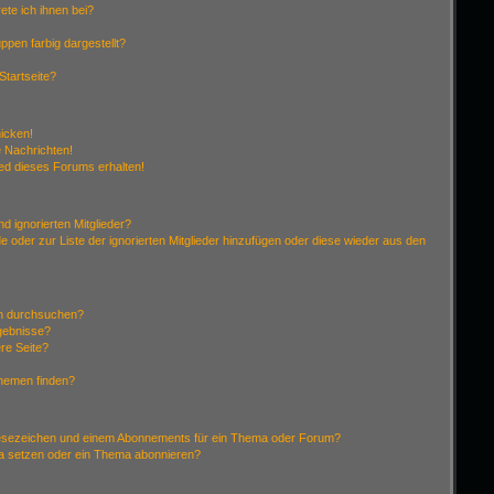
ete ich ihnen bei?
pen farbig dargestellt?
Startseite?
hicken!
 Nachrichten!
ied dieses Forums erhalten!
d ignorierten Mitglieder?
de oder zur Liste der ignorierten Mitglieder hinzufügen oder diese wieder aus den
en durchsuchen?
rgebnisse?
re Seite?
Themen finden?
Lesezeichen und einem Abonnements für ein Thema oder Forum?
ma setzen oder ein Thema abonnieren?