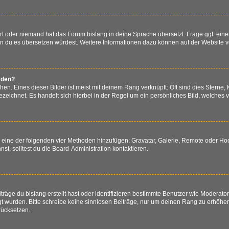
ert oder niemand hat das Forum bislang in deine Sprache übersetzt. Frage ggf. eine
 wenn du es übersetzen würdest. Weitere Informationen dazu können auf der Website 
rden?
n. Eines dieser Bilder ist meist mit deinem Rang verknüpft: Oft sind dies Sterne,
zeichnet. Es handelt sich hierbei in der Regel um ein persönliches Bild, welches v
er eine der folgenden vier Methoden hinzufügen: Gravatar, Galerie, Remote oder H
, solltest du die Board-Administration kontaktieren.
räge du bislang erstellt hast oder identifizieren bestimmte Benutzer wie Moderat
egt wurden. Bitte schreibe keine sinnlosen Beiträge, nur um deinen Rang zu erhöh
rücksetzen.