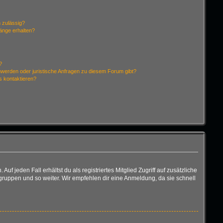
 zulässig?
hänge erhalten?
?
hwerden oder juristische Anfragen zu diesem Forum gibt?
s kontaktieren?
f jeden Fall erhältst du als registriertes Mitglied Zugriff auf zusätzliche
rgruppen und so weiter. Wir empfehlen dir eine Anmeldung, da sie schnell