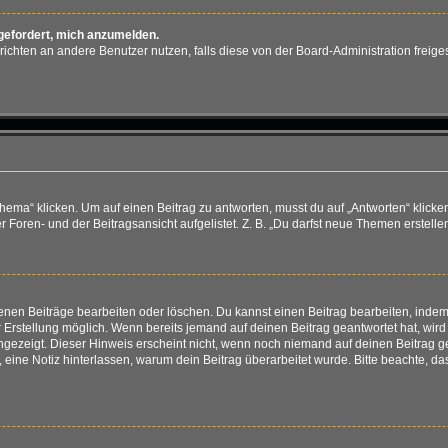
fgefordert, mich anzumelden.
achrichten an andere Benutzer nutzen, falls diese von der Board-Administration fr
“ klicken. Um auf einen Beitrag zu antworten, musst du auf „Antworten“ klicken. E
Foren- und der Beitragsansicht aufgelistet. Z. B. „Du darfst neue Themen erstellen
genen Beiträge bearbeiten oder löschen. Du kannst einen Beitrag bearbeiten, ind
er Erstellung möglich. Wenn bereits jemand auf deinen Beitrag geantwortet hat, wir
angezeigt. Dieser Hinweis erscheint nicht, wenn noch niemand auf deinen Beitrag 
ten, eine Notiz hinterlassen, warum dein Beitrag überarbeitet wurde. Bitte beachte,