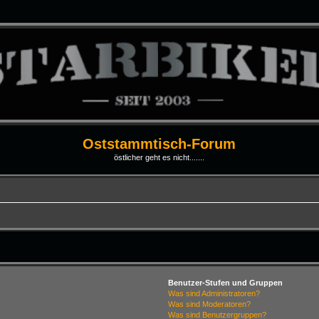
Oststammtisch-Forum
östlicher geht es nicht.......
Benutzer-Stufen und Gruppen
Was sind Administratoren?
Was sind Moderatoren?
Was sind Benutzergruppen?