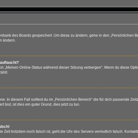
atenbank des Boards gespeichert. Um diese zu ändern, gehe in den „Persönlichen Be
en ändern.
 auftaucht?
ion „Meinen Online-Status während dieser Sitzung verbergen“. Wenn du diese Optio
ählt.
e. In diesem Fall solltest du im „Persönlichen Bereich“ die für dich passende Zeitz
bist, ist dies ein guter Grund, dies jetzt zu tun.
alsch!
 die Zeit trotzdem noch falsch ist, geht die Uhr des Servers vermutlich falsch. Kont