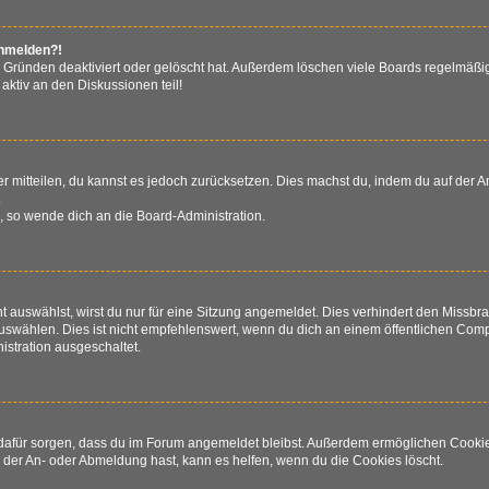
anmelden?!
 Gründen deaktiviert oder gelöscht hat. Außerdem löschen viele Boards regelmäßig
aktiv an den Diskussionen teil!
der mitteilen, du kannst es jedoch zurücksetzen. Dies machst du, indem du auf der
.
n, so wende dich an die Board-Administration.
auswählst, wirst du nur für eine Sitzung angemeldet. Dies verhindert den Missb
wählen. Dies ist nicht empfehlenswert, wenn du dich an einem öffentlichen Comput
istration ausgeschaltet.
ie dafür sorgen, dass du im Forum angemeldet bleibst. Außerdem ermöglichen Cooki
 der An- oder Abmeldung hast, kann es helfen, wenn du die Cookies löscht.