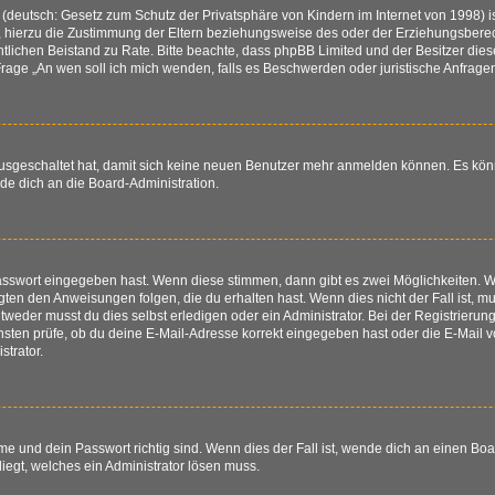
(deutsch: Gesetz zum Schutz der Privatsphäre von Kindern im Internet von 1998) is
hierzu die Zustimmung der Eltern beziehungsweise des oder der Erziehungsberechti
 rechtlichen Beistand zu Rate. Bitte beachte, dass phpBB Limited und der Besitzer d
r Frage „An wen soll ich mich wenden, falls es Beschwerden oder juristische Anfra
 ausgeschaltet hat, damit sich keine neuen Benutzer mehr anmelden können. Es kö
nde dich an die Board-Administration.
Passwort eingegeben hast. Wenn diese stimmen, dann gibt es zwei Möglichkeiten.
igten den Anweisungen folgen, die du erhalten hast. Wenn dies nicht der Fall ist, mu
eder musst du dies selbst erledigen oder ein Administrator. Bei der Registrierung w
sten prüfe, ob du deine E-Mail-Adresse korrekt eingegeben hast oder die E-Mail vo
trator.
e und dein Passwort richtig sind. Wenn dies der Fall ist, wende dich an einen Boa
liegt, welches ein Administrator lösen muss.