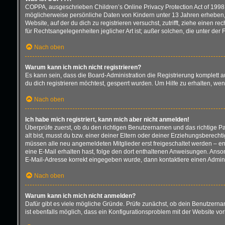
COPPA, ausgeschrieben Children’s Online Privacy Protection Act of 1998 
möglicherweise persönliche Daten von Kindern unter 13 Jahren erheben, 
Website, auf der du dich zu registrieren versuchst, zutrifft, ziehe einen
für Rechtsangelegenheiten jeglicher Art ist; außer solchen, die unter de
Nach oben
Warum kann ich mich nicht registrieren?
Es kann sein, dass die Board-Administration die Registrierung komplett
du dich registrieren möchtest, gesperrt wurden. Um Hilfe zu erhalten, we
Nach oben
Ich habe mich registriert, kann mich aber nicht anmelden!
Überprüfe zuerst, ob du den richtigen Benutzernamen und das richtige 
alt bist, musst du bzw. einer deiner Eltern oder deiner Erziehungsberecht
müssen alle neu angemeldeten Mitglieder erst freigeschaltet werden – entw
eine E-Mail erhalten hast, folge den dort enthaltenen Anweisungen. Anson
E-Mail-Adresse korrekt eingegeben wurde, dann kontaktiere einen Adminis
Nach oben
Warum kann ich mich nicht anmelden?
Dafür gibt es viele mögliche Gründe. Prüfe zunächst, ob dein Benutzernam
ist ebenfalls möglich, dass ein Konfigurationsproblem mit der Website vor