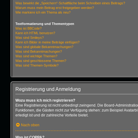
Was bewirkt die „Speichern“-Schaltfläche beim Schreiben eines Beitrags?
Warum muss mein Beitrag erst freigegeben werden?
Wie markiere ich ein Thema als neu?
Textformatierung und Thementypen
Was ist BBCode?
Kann ich HTML benutzen?
Was sind Smileys?
Kann ich Bilder in meine Beiträge einfügen?
Was sind globale Bekanntmachungen?
Was sind Bekanntmachungen?
Was sind wichtige Themen?
Was sind geschlossene Themen?
Was sind Themen-Symbole?
Registrierung und Anmeldung
Wozu muss ich mich registrieren?
Eine Registrierung ist nicht unbedingt zwingend. Die Board-Administration d
Funktionen, die Gästen nicht zur Verfügung stehen: zum Beispiel Avatarbi
erledigt ist und dir zahlreiche Vorteile bietet.
Nach oben
Was ist COPPA?