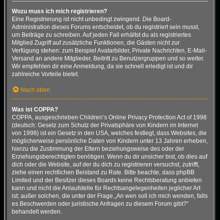
Wozu muss ich mich registrieren?
Eine Registrierung ist nicht unbedingt zwingend. Die Board-
Administration dieses Forums entscheidet, ob du registriert sein musst,
um Beiträge zu schreiben. Auf jeden Fall erhältst du als registriertes
Mitglied Zugriff auf zusätzliche Funktionen, die Gästen nicht zur
Verfügung stehen: zum Beispiel Avatarbilder, Private Nachrichten, E-Mail-
Versand an andere Mitglieder, Beitritt zu Benutzergruppen und so weiter.
Wir empfehlen dir eine Anmeldung, da sie schnell erledigt ist und dir
zahlreiche Vorteile bietet.
Nach oben
Was ist COPPA?
COPPA, ausgeschrieben Children’s Online Privacy Protection Act of 1998
(deutsch: Gesetz zum Schutz der Privatsphäre von Kindern im Internet
von 1998) ist ein Gesetz in den USA, welches festlegt, dass Websites, die
möglicherweise persönliche Daten von Kindern unter 13 Jahren erheben,
hierzu die Zustimmung der Eltern beziehungsweise des oder der
Erziehungsberechtigten benötigen. Wenn du dir unsicher bist, ob dies auf
dich oder die Website, auf der du dich zu registrieren versuchst, zutrifft,
ziehe einen rechtlichen Beistand zu Rate. Bitte beachte, dass phpBB
Limited und der Besitzer dieses Boards keine Rechtsberatung anbieten
kann und nicht die Anlaufstelle für Rechtsangelegenheiten jeglicher Art
ist; außer solchen, die unter der Frage „An wen soll ich mich wenden, falls
es Beschwerden oder juristische Anfragen zu diesem Forum gibt?“
behandelt werden.