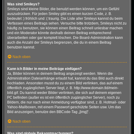
Was sind Smileys?
Smileys sind kleine Bilder, die benutzt werden können, um ein Gefühl
auszudrücken. Für jeden Smiley gibt es einen kurzen Code, z. B.
bedeutet :) fröhlich und :( traurig. Die Liste aller Smileys kannst du beim
Verfassen eines Beitrags sehen. Versuche bitte trotzdem, Smileys nicht zu
häufig zu benutzen, sie können einen Beitrag schnell unlesbar machen
und ein Moderator könnte deshalb deinen Beitrag entsprechend
überarbeiten oder gar komplett löschen. Die Board-Administration kann
auch die Anzahl der Smileys begrenzen, die du in einem Beitrag
benutzen kannst.
Nach oben
Kann ich Bilder in meine Beiträge einfügen?
Ja, Bilder können in deinem Beitrag angezeigt werden. Wenn die
Administration Dateianhänge erlaubt hat, kannst du das Bild auch direkt
hochladen. Ansonsten musst du zu einem Bild verlinken, das auf einem
öffentlich zugänglichen Server liegt, z. B. http://www.domain.tld/mein-
bild.gif. Du kannst weder Bilder verlinken, die sich auf deinem eigenen
PC befinden (außer es ist ein öffentlich zugänglicher Server), noch zu
Bildern, die nur nach einer Anmeldung verfügbar sind, z. B. Hotmail- oder
Yahoo-Mailboxen, mit einem Passwort geschützte Seiten usw. Um das
Bild anzuzeigen, benutze den BBCode-Tag „[img]“.
Nach oben
Was sind globale Bekanntmachungen?