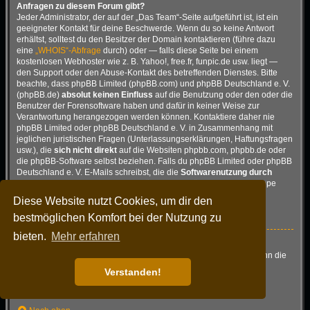
Anfragen zu diesem Forum gibt?
Jeder Administrator, der auf der „Das Team“-Seite aufgeführt ist, ist ein
geeigneter Kontakt für deine Beschwerde. Wenn du so keine Antwort
erhältst, solltest du den Besitzer der Domain kontaktieren (führe dazu
eine
„WHOIS“-Abfrage
durch) oder — falls diese Seite bei einem
kostenlosen Webhoster wie z. B. Yahoo!, free.fr, funpic.de usw. liegt —
den Support oder den Abuse-Kontakt des betreffenden Dienstes. Bitte
beachte, dass phpBB Limited (phpBB.com) und phpBB Deutschland e. V.
(phpBB.de)
absolut keinen Einfluss
auf die Benutzung oder den oder die
Benutzer der Forensoftware haben und dafür in keiner Weise zur
Verantwortung herangezogen werden können. Kontaktiere daher nie
phpBB Limited oder phpBB Deutschland e. V. in Zusammenhang mit
jeglichen juristischen Fragen (Unterlassungserklärungen, Haftungsfragen
usw.), die
sich nicht direkt
auf die Websiten phpbb.com, phpbb.de oder
die phpBB-Software selbst beziehen. Falls du phpBB Limited oder phpBB
Deutschland e. V. E-Mails schreibst, die die
Softwarenutzung durch
Dritte
betreffen, so wirst du, wenn überhaupt, höchstens eine knappe
Antwort erhalten.
Diese Website nutzt Cookies, um dir den
Nach oben
bestmöglichen Komfort bei der Nutzung zu
bieten.
Mehr erfahren
Wie kann ich einen Administrator des Boards kontaktieren?
Alle Benutzer des Boards können das Kontaktformular nutzen, wenn die
Funktion durch die Board-Administration aktiviert wurde.
Verstanden!
Mitglieder des Boards können zusätzlich den Link „Das Team“
verwenden.