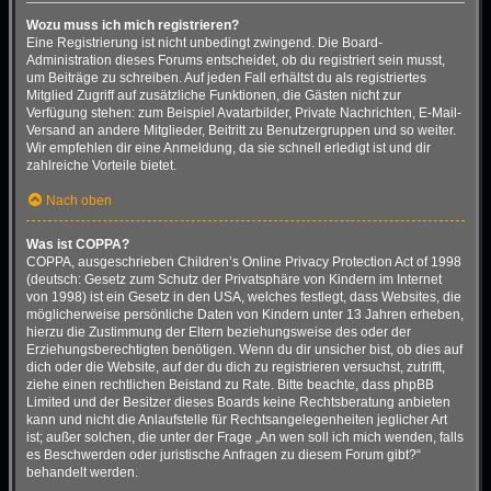
Wozu muss ich mich registrieren?
Eine Registrierung ist nicht unbedingt zwingend. Die Board-
Administration dieses Forums entscheidet, ob du registriert sein musst,
um Beiträge zu schreiben. Auf jeden Fall erhältst du als registriertes
Mitglied Zugriff auf zusätzliche Funktionen, die Gästen nicht zur
Verfügung stehen: zum Beispiel Avatarbilder, Private Nachrichten, E-Mail-
Versand an andere Mitglieder, Beitritt zu Benutzergruppen und so weiter.
Wir empfehlen dir eine Anmeldung, da sie schnell erledigt ist und dir
zahlreiche Vorteile bietet.
Nach oben
Was ist COPPA?
COPPA, ausgeschrieben Children’s Online Privacy Protection Act of 1998
(deutsch: Gesetz zum Schutz der Privatsphäre von Kindern im Internet
von 1998) ist ein Gesetz in den USA, welches festlegt, dass Websites, die
möglicherweise persönliche Daten von Kindern unter 13 Jahren erheben,
hierzu die Zustimmung der Eltern beziehungsweise des oder der
Erziehungsberechtigten benötigen. Wenn du dir unsicher bist, ob dies auf
dich oder die Website, auf der du dich zu registrieren versuchst, zutrifft,
ziehe einen rechtlichen Beistand zu Rate. Bitte beachte, dass phpBB
Limited und der Besitzer dieses Boards keine Rechtsberatung anbieten
kann und nicht die Anlaufstelle für Rechtsangelegenheiten jeglicher Art
ist; außer solchen, die unter der Frage „An wen soll ich mich wenden, falls
es Beschwerden oder juristische Anfragen zu diesem Forum gibt?“
behandelt werden.