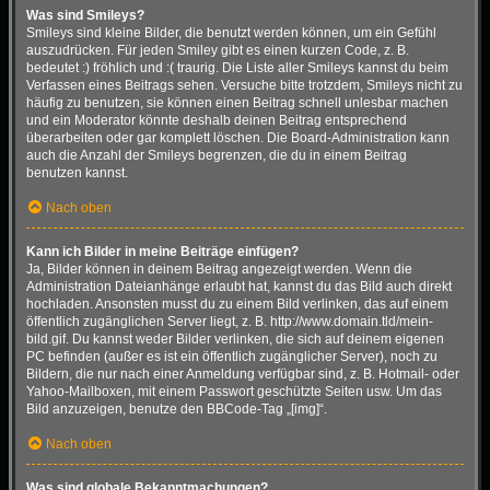
Was sind Smileys?
Smileys sind kleine Bilder, die benutzt werden können, um ein Gefühl
auszudrücken. Für jeden Smiley gibt es einen kurzen Code, z. B.
bedeutet :) fröhlich und :( traurig. Die Liste aller Smileys kannst du beim
Verfassen eines Beitrags sehen. Versuche bitte trotzdem, Smileys nicht zu
häufig zu benutzen, sie können einen Beitrag schnell unlesbar machen
und ein Moderator könnte deshalb deinen Beitrag entsprechend
überarbeiten oder gar komplett löschen. Die Board-Administration kann
auch die Anzahl der Smileys begrenzen, die du in einem Beitrag
benutzen kannst.
Nach oben
Kann ich Bilder in meine Beiträge einfügen?
Ja, Bilder können in deinem Beitrag angezeigt werden. Wenn die
Administration Dateianhänge erlaubt hat, kannst du das Bild auch direkt
hochladen. Ansonsten musst du zu einem Bild verlinken, das auf einem
öffentlich zugänglichen Server liegt, z. B. http://www.domain.tld/mein-
bild.gif. Du kannst weder Bilder verlinken, die sich auf deinem eigenen
PC befinden (außer es ist ein öffentlich zugänglicher Server), noch zu
Bildern, die nur nach einer Anmeldung verfügbar sind, z. B. Hotmail- oder
Yahoo-Mailboxen, mit einem Passwort geschützte Seiten usw. Um das
Bild anzuzeigen, benutze den BBCode-Tag „[img]“.
Nach oben
Was sind globale Bekanntmachungen?