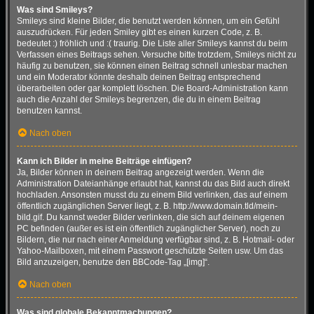
Was sind Smileys?
Smileys sind kleine Bilder, die benutzt werden können, um ein Gefühl
auszudrücken. Für jeden Smiley gibt es einen kurzen Code, z. B.
bedeutet :) fröhlich und :( traurig. Die Liste aller Smileys kannst du beim
Verfassen eines Beitrags sehen. Versuche bitte trotzdem, Smileys nicht zu
häufig zu benutzen, sie können einen Beitrag schnell unlesbar machen
und ein Moderator könnte deshalb deinen Beitrag entsprechend
überarbeiten oder gar komplett löschen. Die Board-Administration kann
auch die Anzahl der Smileys begrenzen, die du in einem Beitrag
benutzen kannst.
Nach oben
Kann ich Bilder in meine Beiträge einfügen?
Ja, Bilder können in deinem Beitrag angezeigt werden. Wenn die
Administration Dateianhänge erlaubt hat, kannst du das Bild auch direkt
hochladen. Ansonsten musst du zu einem Bild verlinken, das auf einem
öffentlich zugänglichen Server liegt, z. B. http://www.domain.tld/mein-
bild.gif. Du kannst weder Bilder verlinken, die sich auf deinem eigenen
PC befinden (außer es ist ein öffentlich zugänglicher Server), noch zu
Bildern, die nur nach einer Anmeldung verfügbar sind, z. B. Hotmail- oder
Yahoo-Mailboxen, mit einem Passwort geschützte Seiten usw. Um das
Bild anzuzeigen, benutze den BBCode-Tag „[img]“.
Nach oben
Was sind globale Bekanntmachungen?