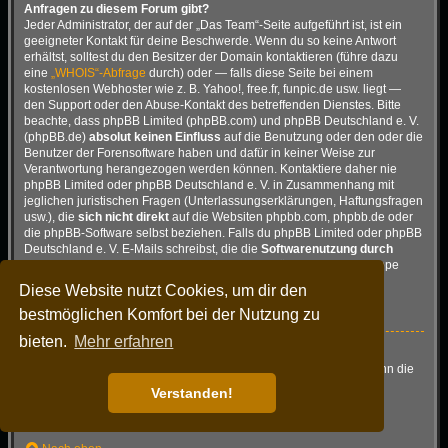
Anfragen zu diesem Forum gibt?
Jeder Administrator, der auf der „Das Team“-Seite aufgeführt ist, ist ein
geeigneter Kontakt für deine Beschwerde. Wenn du so keine Antwort
erhältst, solltest du den Besitzer der Domain kontaktieren (führe dazu
eine
„WHOIS“-Abfrage
durch) oder — falls diese Seite bei einem
kostenlosen Webhoster wie z. B. Yahoo!, free.fr, funpic.de usw. liegt —
den Support oder den Abuse-Kontakt des betreffenden Dienstes. Bitte
beachte, dass phpBB Limited (phpBB.com) und phpBB Deutschland e. V.
(phpBB.de)
absolut keinen Einfluss
auf die Benutzung oder den oder die
Benutzer der Forensoftware haben und dafür in keiner Weise zur
Verantwortung herangezogen werden können. Kontaktiere daher nie
phpBB Limited oder phpBB Deutschland e. V. in Zusammenhang mit
jeglichen juristischen Fragen (Unterlassungserklärungen, Haftungsfragen
usw.), die
sich nicht direkt
auf die Websiten phpbb.com, phpbb.de oder
die phpBB-Software selbst beziehen. Falls du phpBB Limited oder phpBB
Deutschland e. V. E-Mails schreibst, die die
Softwarenutzung durch
Dritte
betreffen, so wirst du, wenn überhaupt, höchstens eine knappe
Antwort erhalten.
Diese Website nutzt Cookies, um dir den
Nach oben
bestmöglichen Komfort bei der Nutzung zu
bieten.
Mehr erfahren
Wie kann ich einen Administrator des Boards kontaktieren?
Alle Benutzer des Boards können das Kontaktformular nutzen, wenn die
Funktion durch die Board-Administration aktiviert wurde.
Verstanden!
Mitglieder des Boards können zusätzlich den Link „Das Team“
verwenden.