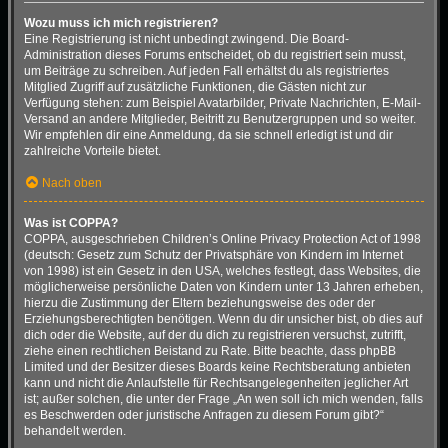
Wozu muss ich mich registrieren?
Eine Registrierung ist nicht unbedingt zwingend. Die Board-
Administration dieses Forums entscheidet, ob du registriert sein musst,
um Beiträge zu schreiben. Auf jeden Fall erhältst du als registriertes
Mitglied Zugriff auf zusätzliche Funktionen, die Gästen nicht zur
Verfügung stehen: zum Beispiel Avatarbilder, Private Nachrichten, E-Mail-
Versand an andere Mitglieder, Beitritt zu Benutzergruppen und so weiter.
Wir empfehlen dir eine Anmeldung, da sie schnell erledigt ist und dir
zahlreiche Vorteile bietet.
Nach oben
Was ist COPPA?
COPPA, ausgeschrieben Children’s Online Privacy Protection Act of 1998
(deutsch: Gesetz zum Schutz der Privatsphäre von Kindern im Internet
von 1998) ist ein Gesetz in den USA, welches festlegt, dass Websites, die
möglicherweise persönliche Daten von Kindern unter 13 Jahren erheben,
hierzu die Zustimmung der Eltern beziehungsweise des oder der
Erziehungsberechtigten benötigen. Wenn du dir unsicher bist, ob dies auf
dich oder die Website, auf der du dich zu registrieren versuchst, zutrifft,
ziehe einen rechtlichen Beistand zu Rate. Bitte beachte, dass phpBB
Limited und der Besitzer dieses Boards keine Rechtsberatung anbieten
kann und nicht die Anlaufstelle für Rechtsangelegenheiten jeglicher Art
ist; außer solchen, die unter der Frage „An wen soll ich mich wenden, falls
es Beschwerden oder juristische Anfragen zu diesem Forum gibt?“
behandelt werden.