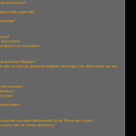
ete ich ihnen bei?
pen farbig dargestellt?
Startseite?
hicken!
 Nachrichten!
ied dieses Forums erhalten!
d ignorierten Mitglieder?
de oder zur Liste der ignorierten Mitglieder hinzufügen oder diese wieder aus den
en durchsuchen?
rgebnisse?
re Seite?
Themen finden?
Lesezeichen und einem Abonnements für ein Thema oder Forum?
ma setzen oder ein Thema abonnieren?