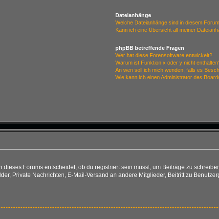
Dateianhänge
Welche Dateianhänge sind in diesem Forum
Kann ich eine Übersicht all meiner Dateian
phpBB betreffende Fragen
Wer hat diese Forensoftware entwickelt?
Warum ist Funktion x oder y nicht enthalten
An wen soll ich mich wenden, falls es Besc
Wie kann ich einen Administrator des Board
ieses Forums entscheidet, ob du registriert sein musst, um Beiträge zu schreiben. Au
lder, Private Nachrichten, E-Mail-Versand an andere Mitglieder, Beitritt zu Benutze