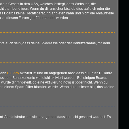
t ein Gesetz in den USA, welches festlegt, dass Websites, die
gten benötigen. Wenn du dir unsicher bist, ob dies auf dich oder die
ieses Boards keine Rechtsberatung anbieten kann und nicht die Anlaufstelle
gen zu diesem Forum gibt?“ behandelt werden.
nnte auch sein, dass deine IP-Adresse oder der Benutzername, mit dem
 Wenn
COPPA
aktiviert ist und du angegeben hast, dass du unter 13 Jahre
ss dein Benutzerkonto vielleicht aktiviert werden. Bei einigen Boards
urde dir mitgeteilt, ob eine Aktivierung nötig ist oder nicht. Wenn du
n einem Spam-Filter blockiert wurde. Wenn du dir sicher bist, dass deine
rd-Administrator, um sicherzugehen, dass du nicht gesperrt wurdest. Es