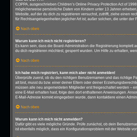
COPPA, ausgeschrieben Children’s Online Privacy Protection Act of 1998 
möglicherweise persönliche Daten von Kindern unter 13 Jahren erheben, 
Website, auf der du dich zu registrieren versuchst, zutrifft, ziehe einen
für Rechtsangelegenheiten jeglicher Art ist; außer solchen, die unter de
Nach oben
Warum kann ich mich nicht registrieren?
Es kann sein, dass die Board-Administration die Registrierung komplett
du dich registrieren möchtest, gesperrt wurden. Um Hilfe zu erhalten, we
Nach oben
Ich habe mich registriert, kann mich aber nicht anmelden!
Überprüfe zuerst, ob du den richtigen Benutzernamen und das richtige 
alt bist, musst du bzw. einer deiner Eltern oder deiner Erziehungsberecht
müssen alle neu angemeldeten Mitglieder erst freigeschaltet werden – entw
eine E-Mail erhalten hast, folge den dort enthaltenen Anweisungen. Anson
E-Mail-Adresse korrekt eingegeben wurde, dann kontaktiere einen Adminis
Nach oben
Warum kann ich mich nicht anmelden?
Dafür gibt es viele mögliche Gründe. Prüfe zunächst, ob dein Benutzernam
ist ebenfalls möglich, dass ein Konfigurationsproblem mit der Website vor