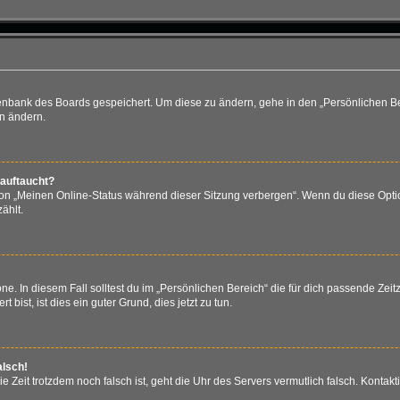
atenbank des Boards gespeichert. Um diese zu ändern, gehe in den „Persönlichen Be
en ändern.
 auftaucht?
ion „Meinen Online-Status während dieser Sitzung verbergen“. Wenn du diese Optio
ählt.
e. In diesem Fall solltest du im „Persönlichen Bereich“ die für dich passende Zeitz
bist, ist dies ein guter Grund, dies jetzt zu tun.
alsch!
 die Zeit trotzdem noch falsch ist, geht die Uhr des Servers vermutlich falsch. Kont