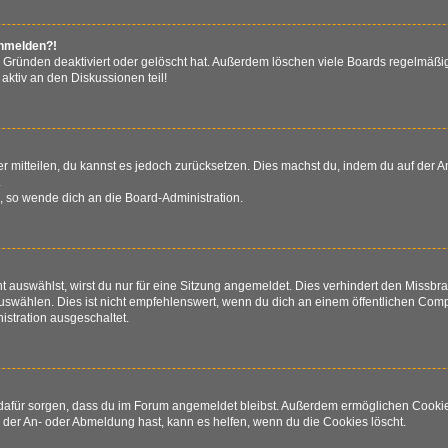
anmelden?!
 Gründen deaktiviert oder gelöscht hat. Außerdem löschen viele Boards regelmäßig
aktiv an den Diskussionen teil!
der mitteilen, du kannst es jedoch zurücksetzen. Dies machst du, indem du auf der
.
n, so wende dich an die Board-Administration.
auswählst, wirst du nur für eine Sitzung angemeldet. Dies verhindert den Missb
wählen. Dies ist nicht empfehlenswert, wenn du dich an einem öffentlichen Comput
istration ausgeschaltet.
ie dafür sorgen, dass du im Forum angemeldet bleibst. Außerdem ermöglichen Cooki
 der An- oder Abmeldung hast, kann es helfen, wenn du die Cookies löscht.