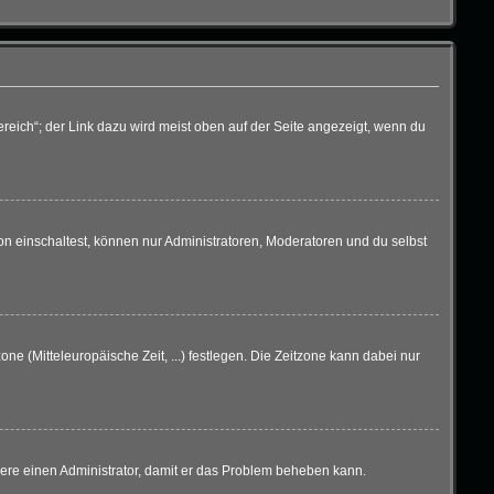
reich“; der Link dazu wird meist oben auf der Seite angezeigt, wenn du
n einschaltest, können nur Administratoren, Moderatoren und du selbst
one (Mitteleuropäische Zeit, ...) festlegen. Die Zeitzone kann dabei nur
aktiere einen Administrator, damit er das Problem beheben kann.