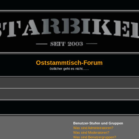
Oststammtisch-Forum
östlicher geht es nicht.......
Benutzer-Stufen und Gruppen
Was sind Administratoren?
Was sind Moderatoren?
Was sind Benutzergruppen?