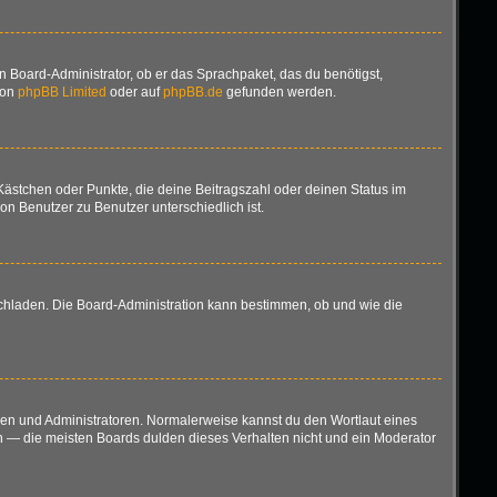
n Board-Administrator, ob er das Sprachpaket, das du benötigst,
von
phpBB Limited
oder auf
phpBB.de
gefunden werden.
 Kästchen oder Punkte, die deine Beitragszahl oder deinen Status im
on Benutzer zu Benutzer unterschiedlich ist.
ochladen. Die Board-Administration kann bestimmen, ob und wie die
oren und Administratoren. Normalerweise kannst du den Wortlaut eines
en — die meisten Boards dulden dieses Verhalten nicht und ein Moderator