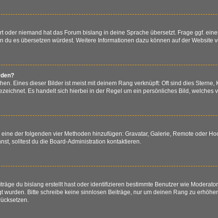
ert oder niemand hat das Forum bislang in deine Sprache übersetzt. Frage ggf. eine
 wenn du es übersetzen würdest. Weitere Informationen dazu können auf der Website 
rden?
n. Eines dieser Bilder ist meist mit deinem Rang verknüpft: Oft sind dies Sterne,
zeichnet. Es handelt sich hierbei in der Regel um ein persönliches Bild, welches v
er eine der folgenden vier Methoden hinzufügen: Gravatar, Galerie, Remote oder H
, solltest du die Board-Administration kontaktieren.
räge du bislang erstellt hast oder identifizieren bestimmte Benutzer wie Moderat
egt wurden. Bitte schreibe keine sinnlosen Beiträge, nur um deinen Rang zu erhöh
rücksetzen.