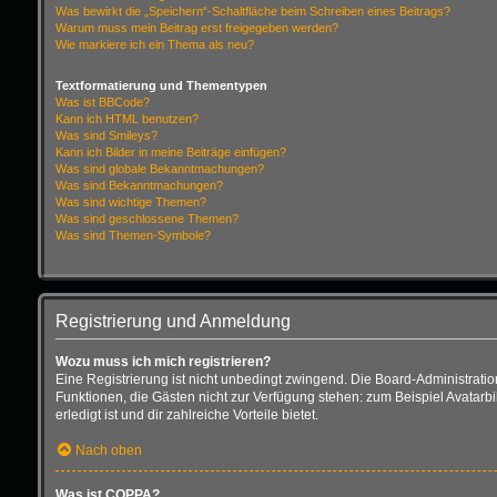
Was bewirkt die „Speichern“-Schaltfläche beim Schreiben eines Beitrags?
Warum muss mein Beitrag erst freigegeben werden?
Wie markiere ich ein Thema als neu?
Textformatierung und Thementypen
Was ist BBCode?
Kann ich HTML benutzen?
Was sind Smileys?
Kann ich Bilder in meine Beiträge einfügen?
Was sind globale Bekanntmachungen?
Was sind Bekanntmachungen?
Was sind wichtige Themen?
Was sind geschlossene Themen?
Was sind Themen-Symbole?
Registrierung und Anmeldung
Wozu muss ich mich registrieren?
Eine Registrierung ist nicht unbedingt zwingend. Die Board-Administration d
Funktionen, die Gästen nicht zur Verfügung stehen: zum Beispiel Avatarbi
erledigt ist und dir zahlreiche Vorteile bietet.
Nach oben
Was ist COPPA?