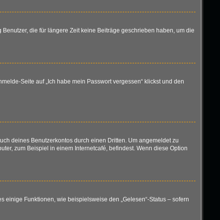
 Benutzer, die für längere Zeit keine Beiträge geschrieben haben, um die
 Anmelde-Seite auf „Ich habe mein Passwort vergessen“ klickst und den
rauch deines Benutzerkontos durch einen Dritten. Um angemeldet zu
er, zum Beispiel in einem Internetcafé, befindest. Wenn diese Option
es einige Funktionen, wie beispielsweise den „Gelesen“-Status – sofern