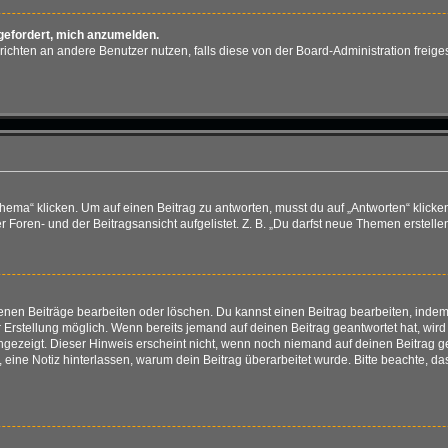
fgefordert, mich anzumelden.
achrichten an andere Benutzer nutzen, falls diese von der Board-Administration fr
“ klicken. Um auf einen Beitrag zu antworten, musst du auf „Antworten“ klicken. E
Foren- und der Beitragsansicht aufgelistet. Z. B. „Du darfst neue Themen erstellen
genen Beiträge bearbeiten oder löschen. Du kannst einen Beitrag bearbeiten, ind
er Erstellung möglich. Wenn bereits jemand auf deinen Beitrag geantwortet hat, wir
angezeigt. Dieser Hinweis erscheint nicht, wenn noch niemand auf deinen Beitrag 
ten, eine Notiz hinterlassen, warum dein Beitrag überarbeitet wurde. Bitte beachte,