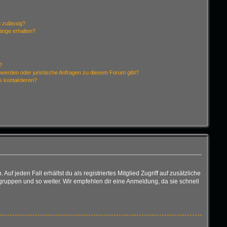
 zulässig?
hänge erhalten?
?
hwerden oder juristische Anfragen zu diesem Forum gibt?
s kontaktieren?
f jeden Fall erhältst du als registriertes Mitglied Zugriff auf zusätzliche
rgruppen und so weiter. Wir empfehlen dir eine Anmeldung, da sie schnell