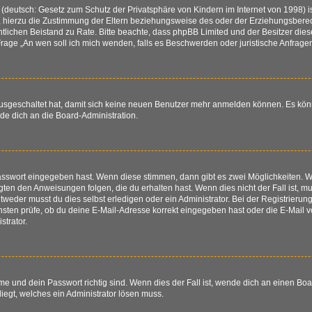
(deutsch: Gesetz zum Schutz der Privatsphäre von Kindern im Internet von 1998) is
hierzu die Zustimmung der Eltern beziehungsweise des oder der Erziehungsberechti
 rechtlichen Beistand zu Rate. Bitte beachte, dass phpBB Limited und der Besitzer d
r Frage „An wen soll ich mich wenden, falls es Beschwerden oder juristische Anfra
 ausgeschaltet hat, damit sich keine neuen Benutzer mehr anmelden können. Es kö
nde dich an die Board-Administration.
Passwort eingegeben hast. Wenn diese stimmen, dann gibt es zwei Möglichkeiten.
igten den Anweisungen folgen, die du erhalten hast. Wenn dies nicht der Fall ist, mu
eder musst du dies selbst erledigen oder ein Administrator. Bei der Registrierung w
sten prüfe, ob du deine E-Mail-Adresse korrekt eingegeben hast oder die E-Mail vo
trator.
e und dein Passwort richtig sind. Wenn dies der Fall ist, wende dich an einen Boa
liegt, welches ein Administrator lösen muss.