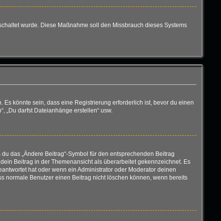
eigeschaltet wurde. Diese Maßnahme soll den Missbrauch dieses Systems
s könnte sein, dass eine Registrierung erforderlich ist, bevor du einen
“, „Du darfst Dateianhänge erstellen“ usw.
em du das „Ändere Beitrag“-Symbol für den entsprechenden Beitrag
d dein Beitrag in der Themenansicht als überarbeitet gekennzeichnet. Es
geantwortet hat oder wenn ein Administrator oder Moderator deinen
 dass normale Benutzer einen Beitrag nicht löschen können, wenn bereits