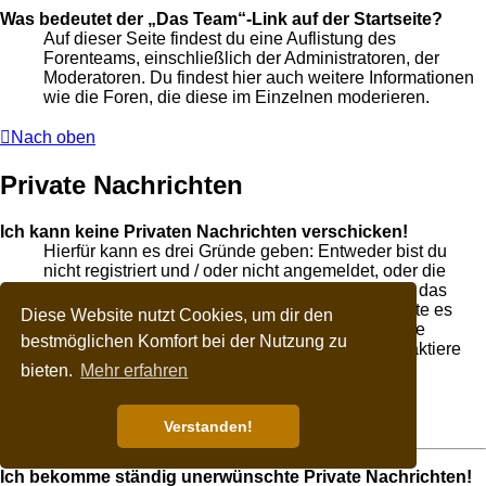
Was bedeutet der „Das Team“-Link auf der Startseite?
Auf dieser Seite findest du eine Auflistung des
Forenteams, einschließlich der Administratoren, der
Moderatoren. Du findest hier auch weitere Informationen
wie die Foren, die diese im Einzelnen moderieren.
Nach oben
Private Nachrichten
Ich kann keine Privaten Nachrichten verschicken!
Hierfür kann es drei Gründe geben: Entweder bist du
nicht registriert und / oder nicht angemeldet, oder die
Board-Administration hat Private Nachrichten für das
komplette Forum ausgeschaltet. Außerdem könnte es
Diese Website nutzt Cookies, um dir den
sein, dass der Administrator dir das Recht, Private
bestmöglichen Komfort bei der Nutzung zu
Nachrichten zu verschicken, entzogen hat. Kontaktiere
einen Administrator, um weitere Informationen zu
bieten.
Mehr erfahren
erhalten.
Verstanden!
Nach oben
Ich bekomme ständig unerwünschte Private Nachrichten!