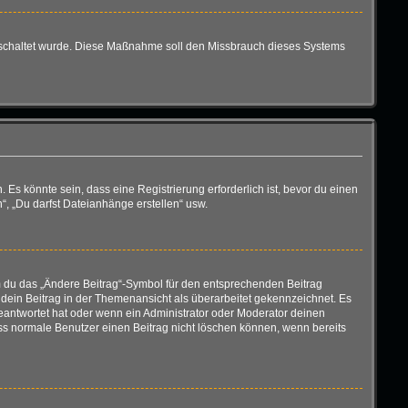
eigeschaltet wurde. Diese Maßnahme soll den Missbrauch dieses Systems
s könnte sein, dass eine Registrierung erforderlich ist, bevor du einen
“, „Du darfst Dateianhänge erstellen“ usw.
em du das „Ändere Beitrag“-Symbol für den entsprechenden Beitrag
d dein Beitrag in der Themenansicht als überarbeitet gekennzeichnet. Es
geantwortet hat oder wenn ein Administrator oder Moderator deinen
 dass normale Benutzer einen Beitrag nicht löschen können, wenn bereits