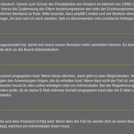
(deutsch: Gesetz zum Schutz der Privatsphäre von Kindern im Internet von 1998) is
hierzu die Zustimmung der Eltern beziehungsweise des oder der Erziehungsberechti
 rechtlichen Beistand zu Rate. Bitte beachte, dass phpBB Limited und der Besitzer d
r Frage „An wen soll ich mich wenden, falls es Beschwerden oder juristische Anfra
 ausgeschaltet hat, damit sich keine neuen Benutzer mehr anmelden können. Es kö
nde dich an die Board-Administration.
Passwort eingegeben hast. Wenn diese stimmen, dann gibt es zwei Möglichkeiten.
igten den Anweisungen folgen, die du erhalten hast. Wenn dies nicht der Fall ist, mu
eder musst du dies selbst erledigen oder ein Administrator. Bei der Registrierung w
sten prüfe, ob du deine E-Mail-Adresse korrekt eingegeben hast oder die E-Mail vo
trator.
e und dein Passwort richtig sind. Wenn dies der Fall ist, wende dich an einen Boa
liegt, welches ein Administrator lösen muss.