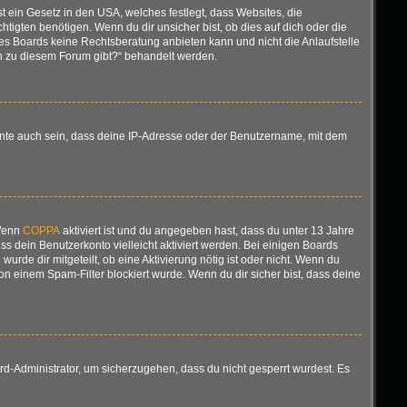
t ein Gesetz in den USA, welches festlegt, dass Websites, die
gten benötigen. Wenn du dir unsicher bist, ob dies auf dich oder die
ieses Boards keine Rechtsberatung anbieten kann und nicht die Anlaufstelle
gen zu diesem Forum gibt?“ behandelt werden.
nnte auch sein, dass deine IP-Adresse oder der Benutzername, mit dem
 Wenn
COPPA
aktiviert ist und du angegeben hast, dass du unter 13 Jahre
ss dein Benutzerkonto vielleicht aktiviert werden. Bei einigen Boards
urde dir mitgeteilt, ob eine Aktivierung nötig ist oder nicht. Wenn du
n einem Spam-Filter blockiert wurde. Wenn du dir sicher bist, dass deine
rd-Administrator, um sicherzugehen, dass du nicht gesperrt wurdest. Es