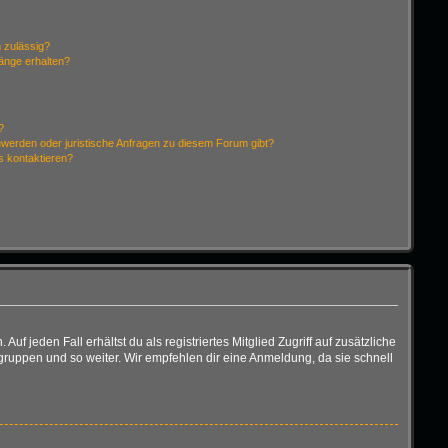
 zulässig?
hänge erhalten?
?
hwerden oder juristische Anfragen zu diesem Forum gibt?
s kontaktieren?
f jeden Fall erhältst du als registriertes Mitglied Zugriff auf zusätzliche
rgruppen und so weiter. Wir empfehlen dir eine Anmeldung, da sie schnell