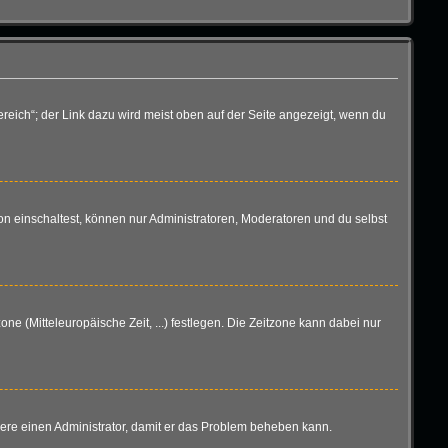
reich“; der Link dazu wird meist oben auf der Seite angezeigt, wenn du
n einschaltest, können nur Administratoren, Moderatoren und du selbst
one (Mitteleuropäische Zeit, ...) festlegen. Die Zeitzone kann dabei nur
aktiere einen Administrator, damit er das Problem beheben kann.