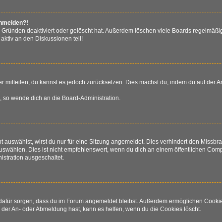
anmelden?!
 Gründen deaktiviert oder gelöscht hat. Außerdem löschen viele Boards regelmäßig
aktiv an den Diskussionen teil!
der mitteilen, du kannst es jedoch zurücksetzen. Dies machst du, indem du auf der
.
n, so wende dich an die Board-Administration.
auswählst, wirst du nur für eine Sitzung angemeldet. Dies verhindert den Missb
wählen. Dies ist nicht empfehlenswert, wenn du dich an einem öffentlichen Comput
istration ausgeschaltet.
ie dafür sorgen, dass du im Forum angemeldet bleibst. Außerdem ermöglichen Cooki
 der An- oder Abmeldung hast, kann es helfen, wenn du die Cookies löscht.