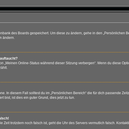
atenbank des Boards gespeichert. Um diese zu ändern, gehe in den „Persönlichen Be
en ändern.
 auftaucht?
ion „Meinen Online-Status während dieser Sitzung verbergen“. Wenn du diese Optio
ählt.
e. In diesem Fall solltest du im „Persönlichen Bereich“ die für dich passende Zeitz
bist, ist dies ein guter Grund, dies jetzt zu tun.
alsch!
 die Zeit trotzdem noch falsch ist, geht die Uhr des Servers vermutlich falsch. Kont