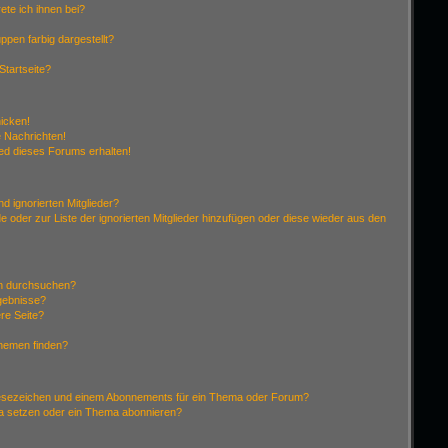
ete ich ihnen bei?
pen farbig dargestellt?
Startseite?
hicken!
 Nachrichten!
ied dieses Forums erhalten!
d ignorierten Mitglieder?
de oder zur Liste der ignorierten Mitglieder hinzufügen oder diese wieder aus den
en durchsuchen?
rgebnisse?
re Seite?
Themen finden?
Lesezeichen und einem Abonnements für ein Thema oder Forum?
ma setzen oder ein Thema abonnieren?