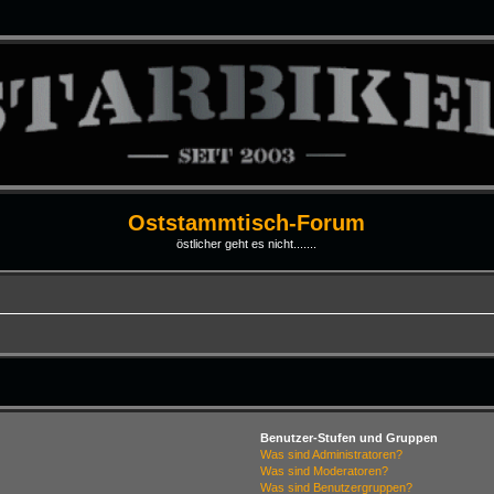
Oststammtisch-Forum
östlicher geht es nicht.......
Benutzer-Stufen und Gruppen
Was sind Administratoren?
Was sind Moderatoren?
Was sind Benutzergruppen?