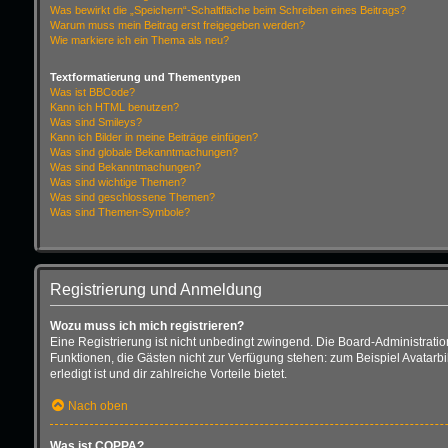
Was bewirkt die „Speichern“-Schaltfläche beim Schreiben eines Beitrags?
Warum muss mein Beitrag erst freigegeben werden?
Wie markiere ich ein Thema als neu?
Textformatierung und Thementypen
Was ist BBCode?
Kann ich HTML benutzen?
Was sind Smileys?
Kann ich Bilder in meine Beiträge einfügen?
Was sind globale Bekanntmachungen?
Was sind Bekanntmachungen?
Was sind wichtige Themen?
Was sind geschlossene Themen?
Was sind Themen-Symbole?
Registrierung und Anmeldung
Wozu muss ich mich registrieren?
Eine Registrierung ist nicht unbedingt zwingend. Die Board-Administration d
Funktionen, die Gästen nicht zur Verfügung stehen: zum Beispiel Avatarbi
erledigt ist und dir zahlreiche Vorteile bietet.
Nach oben
Was ist COPPA?