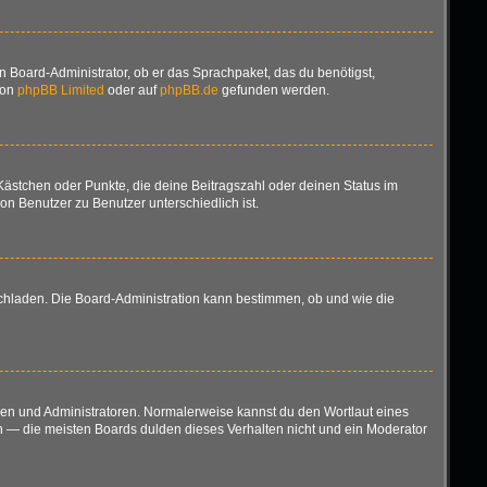
n Board-Administrator, ob er das Sprachpaket, das du benötigst,
von
phpBB Limited
oder auf
phpBB.de
gefunden werden.
 Kästchen oder Punkte, die deine Beitragszahl oder deinen Status im
on Benutzer zu Benutzer unterschiedlich ist.
ochladen. Die Board-Administration kann bestimmen, ob und wie die
oren und Administratoren. Normalerweise kannst du den Wortlaut eines
en — die meisten Boards dulden dieses Verhalten nicht und ein Moderator