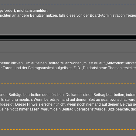
fgefordert, mich anzumelden.
achrichten an andere Benutzer nutzen, falls diese von der Board-Administration fr
“ klicken. Um auf einen Beitrag zu antworten, musst du auf „Antworten“ klicken. E
Foren- und der Beitragsansicht aufgelistet. Z. B. „Du darfst neue Themen erstellen
genen Beiträge bearbeiten oder löschen. Du kannst einen Beitrag bearbeiten, ind
er Erstellung möglich. Wenn bereits jemand auf deinen Beitrag geantwortet hat, wir
angezeigt. Dieser Hinweis erscheint nicht, wenn noch niemand auf deinen Beitrag 
ten, eine Notiz hinterlassen, warum dein Beitrag überarbeitet wurde. Bitte beachte,