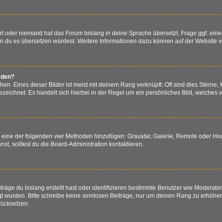
ert oder niemand hat das Forum bislang in deine Sprache übersetzt. Frage ggf. eine
 wenn du es übersetzen würdest. Weitere Informationen dazu können auf der Website 
rden?
n. Eines dieser Bilder ist meist mit deinem Rang verknüpft: Oft sind dies Sterne,
zeichnet. Es handelt sich hierbei in der Regel um ein persönliches Bild, welches v
er eine der folgenden vier Methoden hinzufügen: Gravatar, Galerie, Remote oder H
, solltest du die Board-Administration kontaktieren.
räge du bislang erstellt hast oder identifizieren bestimmte Benutzer wie Moderat
egt wurden. Bitte schreibe keine sinnlosen Beiträge, nur um deinen Rang zu erhöh
rücksetzen.