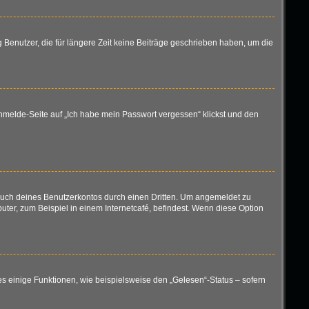
 Benutzer, die für längere Zeit keine Beiträge geschrieben haben, um die
 Anmelde-Seite auf „Ich habe mein Passwort vergessen“ klickst und den
rauch deines Benutzerkontos durch einen Dritten. Um angemeldet zu
er, zum Beispiel in einem Internetcafé, befindest. Wenn diese Option
es einige Funktionen, wie beispielsweise den „Gelesen“-Status – sofern