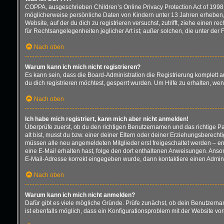
COPPA, ausgeschrieben Children’s Online Privacy Protection Act of 1998 
möglicherweise persönliche Daten von Kindern unter 13 Jahren erheben, 
Website, auf der du dich zu registrieren versuchst, zutrifft, ziehe einen
für Rechtsangelegenheiten jeglicher Art ist; außer solchen, die unter de
Nach oben
Warum kann ich mich nicht registrieren?
Es kann sein, dass die Board-Administration die Registrierung komplett
du dich registrieren möchtest, gesperrt wurden. Um Hilfe zu erhalten, we
Nach oben
Ich habe mich registriert, kann mich aber nicht anmelden!
Überprüfe zuerst, ob du den richtigen Benutzernamen und das richtige 
alt bist, musst du bzw. einer deiner Eltern oder deiner Erziehungsberecht
müssen alle neu angemeldeten Mitglieder erst freigeschaltet werden – entw
eine E-Mail erhalten hast, folge den dort enthaltenen Anweisungen. Anson
E-Mail-Adresse korrekt eingegeben wurde, dann kontaktiere einen Adminis
Nach oben
Warum kann ich mich nicht anmelden?
Dafür gibt es viele mögliche Gründe. Prüfe zunächst, ob dein Benutzernam
ist ebenfalls möglich, dass ein Konfigurationsproblem mit der Website vor