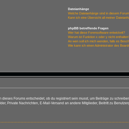
Dateianhänge
Welche Dateianhänge sind in diesem Forum
Kann ich eine Übersicht all meiner Dateian
phpBB betreffende Fragen
Wer hat diese Forensoftware entwickelt?
Warum ist Funktion x oder y nicht enthalten
An wen soll ich mich wenden, falls es Besc
Wie kann ich einen Administrator des Board
ieses Forums entscheidet, ob du registriert sein musst, um Beiträge zu schreiben. Au
lder, Private Nachrichten, E-Mail-Versand an andere Mitglieder, Beitritt zu Benutze