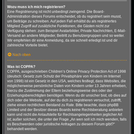
Wozu muss ich mich registrieren?
Eine Registrierung ist nicht unbedingt zwingend. Die Board-
Administration dieses Forums entscheidet, ob du registriert sein musst,
um Beiträge zu schreiben. Auf jeden Fall erhältst du als registriertes
Mitglied Zugriff auf zusätzliche Funktionen, die Gästen nicht zur
Verfügung stehen: zum Beispiel Avatarbilder, Private Nachrichten, E-Mail-
Versand an andere Mitglieder, Beitritt zu Benutzergruppen und so weiter.
Wir empfehlen dir eine Anmeldung, da sie schnell erledigt ist und dir
zahlreiche Vorteile bietet.
Nach oben
Was ist COPPA?
COPPA, ausgeschrieben Children’s Online Privacy Protection Act of 1998
(deutsch: Gesetz zum Schutz der Privatsphäre von Kindern im Internet
von 1998) ist ein Gesetz in den USA, welches festlegt, dass Websites, die
möglicherweise persönliche Daten von Kindern unter 13 Jahren erheben,
hierzu die Zustimmung der Eltern beziehungsweise des oder der
Erziehungsberechtigten benötigen. Wenn du dir unsicher bist, ob dies auf
dich oder die Website, auf der du dich zu registrieren versuchst, zutrifft,
ziehe einen rechtlichen Beistand zu Rate. Bitte beachte, dass phpBB
Limited und der Besitzer dieses Boards keine Rechtsberatung anbieten
kann und nicht die Anlaufstelle für Rechtsangelegenheiten jeglicher Art
ist; außer solchen, die unter der Frage „An wen soll ich mich wenden, falls
es Beschwerden oder juristische Anfragen zu diesem Forum gibt?“
behandelt werden.