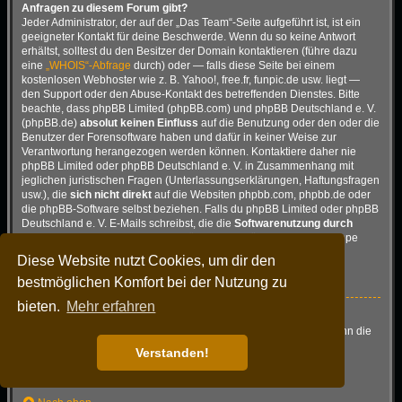
Anfragen zu diesem Forum gibt?
Jeder Administrator, der auf der „Das Team“-Seite aufgeführt ist, ist ein
geeigneter Kontakt für deine Beschwerde. Wenn du so keine Antwort
erhältst, solltest du den Besitzer der Domain kontaktieren (führe dazu
eine
„WHOIS“-Abfrage
durch) oder — falls diese Seite bei einem
kostenlosen Webhoster wie z. B. Yahoo!, free.fr, funpic.de usw. liegt —
den Support oder den Abuse-Kontakt des betreffenden Dienstes. Bitte
beachte, dass phpBB Limited (phpBB.com) und phpBB Deutschland e. V.
(phpBB.de)
absolut keinen Einfluss
auf die Benutzung oder den oder die
Benutzer der Forensoftware haben und dafür in keiner Weise zur
Verantwortung herangezogen werden können. Kontaktiere daher nie
phpBB Limited oder phpBB Deutschland e. V. in Zusammenhang mit
jeglichen juristischen Fragen (Unterlassungserklärungen, Haftungsfragen
usw.), die
sich nicht direkt
auf die Websiten phpbb.com, phpbb.de oder
die phpBB-Software selbst beziehen. Falls du phpBB Limited oder phpBB
Deutschland e. V. E-Mails schreibst, die die
Softwarenutzung durch
Dritte
betreffen, so wirst du, wenn überhaupt, höchstens eine knappe
Antwort erhalten.
Diese Website nutzt Cookies, um dir den
Nach oben
bestmöglichen Komfort bei der Nutzung zu
bieten.
Mehr erfahren
Wie kann ich einen Administrator des Boards kontaktieren?
Alle Benutzer des Boards können das Kontaktformular nutzen, wenn die
Funktion durch die Board-Administration aktiviert wurde.
Verstanden!
Mitglieder des Boards können zusätzlich den Link „Das Team“
verwenden.