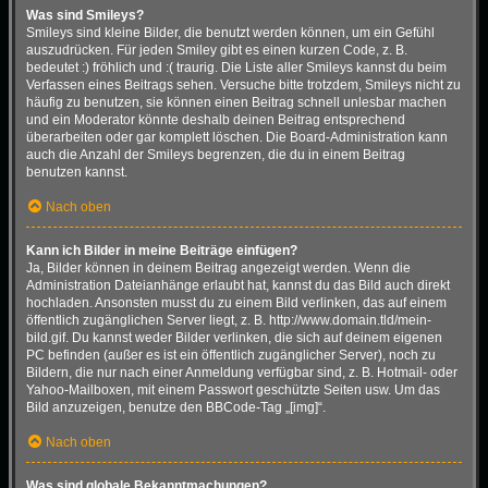
Was sind Smileys?
Smileys sind kleine Bilder, die benutzt werden können, um ein Gefühl
auszudrücken. Für jeden Smiley gibt es einen kurzen Code, z. B.
bedeutet :) fröhlich und :( traurig. Die Liste aller Smileys kannst du beim
Verfassen eines Beitrags sehen. Versuche bitte trotzdem, Smileys nicht zu
häufig zu benutzen, sie können einen Beitrag schnell unlesbar machen
und ein Moderator könnte deshalb deinen Beitrag entsprechend
überarbeiten oder gar komplett löschen. Die Board-Administration kann
auch die Anzahl der Smileys begrenzen, die du in einem Beitrag
benutzen kannst.
Nach oben
Kann ich Bilder in meine Beiträge einfügen?
Ja, Bilder können in deinem Beitrag angezeigt werden. Wenn die
Administration Dateianhänge erlaubt hat, kannst du das Bild auch direkt
hochladen. Ansonsten musst du zu einem Bild verlinken, das auf einem
öffentlich zugänglichen Server liegt, z. B. http://www.domain.tld/mein-
bild.gif. Du kannst weder Bilder verlinken, die sich auf deinem eigenen
PC befinden (außer es ist ein öffentlich zugänglicher Server), noch zu
Bildern, die nur nach einer Anmeldung verfügbar sind, z. B. Hotmail- oder
Yahoo-Mailboxen, mit einem Passwort geschützte Seiten usw. Um das
Bild anzuzeigen, benutze den BBCode-Tag „[img]“.
Nach oben
Was sind globale Bekanntmachungen?