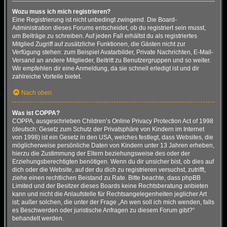
Wozu muss ich mich registrieren?
Eine Registrierung ist nicht unbedingt zwingend. Die Board-
Administration dieses Forums entscheidet, ob du registriert sein musst,
um Beiträge zu schreiben. Auf jeden Fall erhältst du als registriertes
Mitglied Zugriff auf zusätzliche Funktionen, die Gästen nicht zur
Verfügung stehen: zum Beispiel Avatarbilder, Private Nachrichten, E-Mail-
Versand an andere Mitglieder, Beitritt zu Benutzergruppen und so weiter.
Wir empfehlen dir eine Anmeldung, da sie schnell erledigt ist und dir
zahlreiche Vorteile bietet.
Nach oben
Was ist COPPA?
COPPA, ausgeschrieben Children’s Online Privacy Protection Act of 1998
(deutsch: Gesetz zum Schutz der Privatsphäre von Kindern im Internet
von 1998) ist ein Gesetz in den USA, welches festlegt, dass Websites, die
möglicherweise persönliche Daten von Kindern unter 13 Jahren erheben,
hierzu die Zustimmung der Eltern beziehungsweise des oder der
Erziehungsberechtigten benötigen. Wenn du dir unsicher bist, ob dies auf
dich oder die Website, auf der du dich zu registrieren versuchst, zutrifft,
ziehe einen rechtlichen Beistand zu Rate. Bitte beachte, dass phpBB
Limited und der Besitzer dieses Boards keine Rechtsberatung anbieten
kann und nicht die Anlaufstelle für Rechtsangelegenheiten jeglicher Art
ist; außer solchen, die unter der Frage „An wen soll ich mich wenden, falls
es Beschwerden oder juristische Anfragen zu diesem Forum gibt?“
behandelt werden.