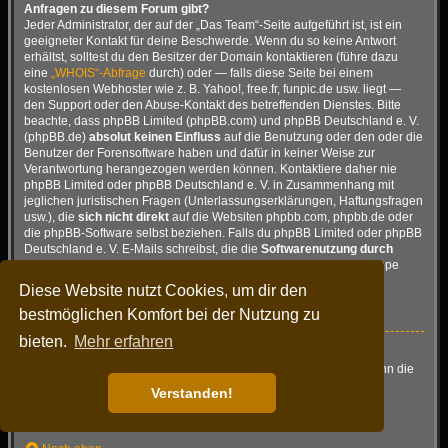
Anfragen zu diesem Forum gibt?
Jeder Administrator, der auf der „Das Team“-Seite aufgeführt ist, ist ein
geeigneter Kontakt für deine Beschwerde. Wenn du so keine Antwort
erhältst, solltest du den Besitzer der Domain kontaktieren (führe dazu
eine
„WHOIS“-Abfrage
durch) oder — falls diese Seite bei einem
kostenlosen Webhoster wie z. B. Yahoo!, free.fr, funpic.de usw. liegt —
den Support oder den Abuse-Kontakt des betreffenden Dienstes. Bitte
beachte, dass phpBB Limited (phpBB.com) und phpBB Deutschland e. V.
(phpBB.de)
absolut keinen Einfluss
auf die Benutzung oder den oder die
Benutzer der Forensoftware haben und dafür in keiner Weise zur
Verantwortung herangezogen werden können. Kontaktiere daher nie
phpBB Limited oder phpBB Deutschland e. V. in Zusammenhang mit
jeglichen juristischen Fragen (Unterlassungserklärungen, Haftungsfragen
usw.), die
sich nicht direkt
auf die Websiten phpbb.com, phpbb.de oder
die phpBB-Software selbst beziehen. Falls du phpBB Limited oder phpBB
Deutschland e. V. E-Mails schreibst, die die
Softwarenutzung durch
Dritte
betreffen, so wirst du, wenn überhaupt, höchstens eine knappe
Antwort erhalten.
Diese Website nutzt Cookies, um dir den
Nach oben
bestmöglichen Komfort bei der Nutzung zu
bieten.
Mehr erfahren
Wie kann ich einen Administrator des Boards kontaktieren?
Alle Benutzer des Boards können das Kontaktformular nutzen, wenn die
Funktion durch die Board-Administration aktiviert wurde.
Verstanden!
Mitglieder des Boards können zusätzlich den Link „Das Team“
verwenden.