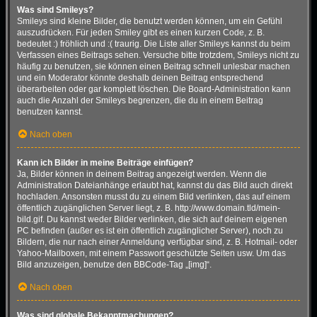
Was sind Smileys?
Smileys sind kleine Bilder, die benutzt werden können, um ein Gefühl
auszudrücken. Für jeden Smiley gibt es einen kurzen Code, z. B.
bedeutet :) fröhlich und :( traurig. Die Liste aller Smileys kannst du beim
Verfassen eines Beitrags sehen. Versuche bitte trotzdem, Smileys nicht zu
häufig zu benutzen, sie können einen Beitrag schnell unlesbar machen
und ein Moderator könnte deshalb deinen Beitrag entsprechend
überarbeiten oder gar komplett löschen. Die Board-Administration kann
auch die Anzahl der Smileys begrenzen, die du in einem Beitrag
benutzen kannst.
Nach oben
Kann ich Bilder in meine Beiträge einfügen?
Ja, Bilder können in deinem Beitrag angezeigt werden. Wenn die
Administration Dateianhänge erlaubt hat, kannst du das Bild auch direkt
hochladen. Ansonsten musst du zu einem Bild verlinken, das auf einem
öffentlich zugänglichen Server liegt, z. B. http://www.domain.tld/mein-
bild.gif. Du kannst weder Bilder verlinken, die sich auf deinem eigenen
PC befinden (außer es ist ein öffentlich zugänglicher Server), noch zu
Bildern, die nur nach einer Anmeldung verfügbar sind, z. B. Hotmail- oder
Yahoo-Mailboxen, mit einem Passwort geschützte Seiten usw. Um das
Bild anzuzeigen, benutze den BBCode-Tag „[img]“.
Nach oben
Was sind globale Bekanntmachungen?