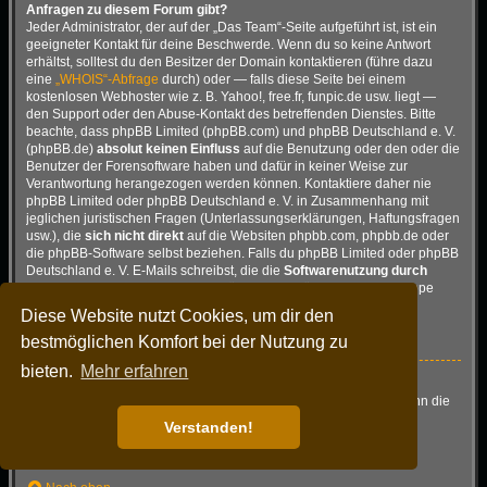
Anfragen zu diesem Forum gibt?
Jeder Administrator, der auf der „Das Team“-Seite aufgeführt ist, ist ein
geeigneter Kontakt für deine Beschwerde. Wenn du so keine Antwort
erhältst, solltest du den Besitzer der Domain kontaktieren (führe dazu
eine
„WHOIS“-Abfrage
durch) oder — falls diese Seite bei einem
kostenlosen Webhoster wie z. B. Yahoo!, free.fr, funpic.de usw. liegt —
den Support oder den Abuse-Kontakt des betreffenden Dienstes. Bitte
beachte, dass phpBB Limited (phpBB.com) und phpBB Deutschland e. V.
(phpBB.de)
absolut keinen Einfluss
auf die Benutzung oder den oder die
Benutzer der Forensoftware haben und dafür in keiner Weise zur
Verantwortung herangezogen werden können. Kontaktiere daher nie
phpBB Limited oder phpBB Deutschland e. V. in Zusammenhang mit
jeglichen juristischen Fragen (Unterlassungserklärungen, Haftungsfragen
usw.), die
sich nicht direkt
auf die Websiten phpbb.com, phpbb.de oder
die phpBB-Software selbst beziehen. Falls du phpBB Limited oder phpBB
Deutschland e. V. E-Mails schreibst, die die
Softwarenutzung durch
Dritte
betreffen, so wirst du, wenn überhaupt, höchstens eine knappe
Antwort erhalten.
Diese Website nutzt Cookies, um dir den
Nach oben
bestmöglichen Komfort bei der Nutzung zu
bieten.
Mehr erfahren
Wie kann ich einen Administrator des Boards kontaktieren?
Alle Benutzer des Boards können das Kontaktformular nutzen, wenn die
Funktion durch die Board-Administration aktiviert wurde.
Verstanden!
Mitglieder des Boards können zusätzlich den Link „Das Team“
verwenden.