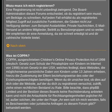
Wozu muss ich mich registrieren?
Eine Registrierung ist nicht unbedingt zwingend. Die Board-
Administration dieses Forums entscheidet, ob du registriert sein musst,
um Beiträge zu schreiben. Auf jeden Fall erhältst du als registriertes
Mitglied Zugriff auf zusätzliche Funktionen, die Gästen nicht zur
Verfügung stehen: zum Beispiel Avatarbilder, Private Nachrichten, E-Mail-
Versand an andere Mitglieder, Beitritt zu Benutzergruppen und so weiter.
Wir empfehlen dir eine Anmeldung, da sie schnell erledigt ist und dir
zahlreiche Vorteile bietet.
Nach oben
Was ist COPPA?
COPPA, ausgeschrieben Children’s Online Privacy Protection Act of 1998
(deutsch: Gesetz zum Schutz der Privatsphäre von Kindern im Internet
von 1998) ist ein Gesetz in den USA, welches festlegt, dass Websites, die
möglicherweise persönliche Daten von Kindern unter 13 Jahren erheben,
hierzu die Zustimmung der Eltern beziehungsweise des oder der
Erziehungsberechtigten benötigen. Wenn du dir unsicher bist, ob dies auf
dich oder die Website, auf der du dich zu registrieren versuchst, zutrifft,
ziehe einen rechtlichen Beistand zu Rate. Bitte beachte, dass phpBB
Limited und der Besitzer dieses Boards keine Rechtsberatung anbieten
kann und nicht die Anlaufstelle für Rechtsangelegenheiten jeglicher Art
ist; außer solchen, die unter der Frage „An wen soll ich mich wenden, falls
es Beschwerden oder juristische Anfragen zu diesem Forum gibt?“
behandelt werden.