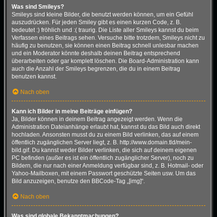
Was sind Smileys?
Smileys sind kleine Bilder, die benutzt werden können, um ein Gefühl
auszudrücken. Für jeden Smiley gibt es einen kurzen Code, z. B.
bedeutet :) fröhlich und :( traurig. Die Liste aller Smileys kannst du beim
Verfassen eines Beitrags sehen. Versuche bitte trotzdem, Smileys nicht zu
häufig zu benutzen, sie können einen Beitrag schnell unlesbar machen
und ein Moderator könnte deshalb deinen Beitrag entsprechend
überarbeiten oder gar komplett löschen. Die Board-Administration kann
auch die Anzahl der Smileys begrenzen, die du in einem Beitrag
benutzen kannst.
Nach oben
Kann ich Bilder in meine Beiträge einfügen?
Ja, Bilder können in deinem Beitrag angezeigt werden. Wenn die
Administration Dateianhänge erlaubt hat, kannst du das Bild auch direkt
hochladen. Ansonsten musst du zu einem Bild verlinken, das auf einem
öffentlich zugänglichen Server liegt, z. B. http://www.domain.tld/mein-
bild.gif. Du kannst weder Bilder verlinken, die sich auf deinem eigenen
PC befinden (außer es ist ein öffentlich zugänglicher Server), noch zu
Bildern, die nur nach einer Anmeldung verfügbar sind, z. B. Hotmail- oder
Yahoo-Mailboxen, mit einem Passwort geschützte Seiten usw. Um das
Bild anzuzeigen, benutze den BBCode-Tag „[img]“.
Nach oben
Was sind globale Bekanntmachungen?