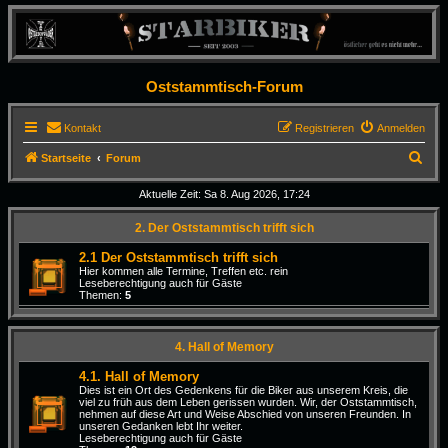
Oststammtisch-Forum
Kontakt
Registrieren
Anmelden
S
Startseite
Forum
u
Aktuelle Zeit: Sa 8. Aug 2026, 17:24
c
2. Der Oststammtisch trifft sich
h
e
2.1 Der Oststammtisch trifft sich
Hier kommen alle Termine, Treffen etc. rein
Leseberechtigung auch für Gäste
Themen:
5
4. Hall of Memory
4.1. Hall of Memory
Dies ist ein Ort des Gedenkens für die Biker aus unserem Kreis, die
viel zu früh aus dem Leben gerissen wurden. Wir, der Oststammtisch,
nehmen auf diese Art und Weise Abschied von unseren Freunden. In
unseren Gedanken lebt Ihr weiter.
Leseberechtigung auch für Gäste