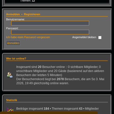
Themen:
12
Anmelden
•
Registrieren
Benutzername:
Passwort:
Ich habe mein Passwort vergessen
Angemeldet bleiben
Wer ist online?
Insgesamt sind
20
Besucher online :: 0 sichtbare Mitglieder, 0
unsichtbare Mitglieder und 20 Gäste (basierend auf den aktiven
Besuchern der letzten 5 Minuten)
Der Besucherrekord liegt bei
2078
Besuchern, die am So 3. Mai
2026, 19:49 gleichzeitig online waren.
Statistik
Beiträge insgesamt
184
• Themen insgesamt
43
• Mitglieder
insgesamt
26
• Unser neuestes Mitglied:
Bad-Dog