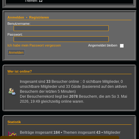
Themen:
12
Anmelden
•
Registrieren
Benutzername:
Passwort:
Ich habe mein Passwort vergessen
Angemeldet bleiben
Wer ist online?
Insgesamt sind
33
Besucher online :: 0 sichtbare Mitglieder, 0
unsichtbare Mitglieder und 33 Gäste (basierend auf den aktiven
Besuchern der letzten 5 Minuten)
Der Besucherrekord liegt bei
2078
Besuchern, die am So 3. Mai
2026, 19:49 gleichzeitig online waren.
Statistik
Beiträge insgesamt
184
• Themen insgesamt
43
• Mitglieder
insgesamt
26
• Unser neuestes Mitglied:
Bad-Dog