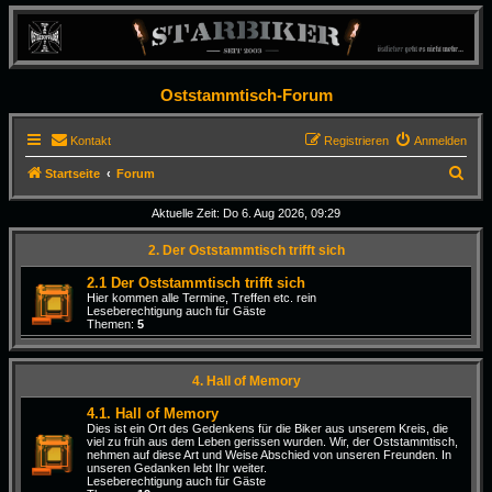
Oststammtisch-Forum
Kontakt
Registrieren
Anmelden
S
Startseite
Forum
u
Aktuelle Zeit: Do 6. Aug 2026, 09:29
c
2. Der Oststammtisch trifft sich
h
e
2.1 Der Oststammtisch trifft sich
Hier kommen alle Termine, Treffen etc. rein
Leseberechtigung auch für Gäste
Themen:
5
4. Hall of Memory
4.1. Hall of Memory
Dies ist ein Ort des Gedenkens für die Biker aus unserem Kreis, die
viel zu früh aus dem Leben gerissen wurden. Wir, der Oststammtisch,
nehmen auf diese Art und Weise Abschied von unseren Freunden. In
unseren Gedanken lebt Ihr weiter.
Leseberechtigung auch für Gäste