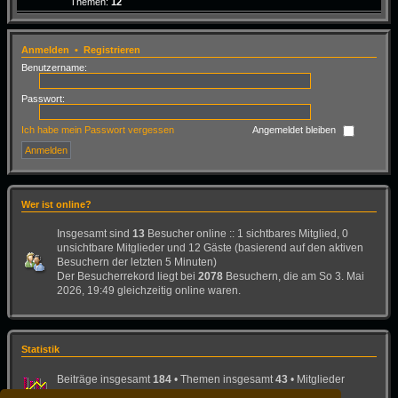
Themen:
12
Anmelden
•
Registrieren
Benutzername:
Passwort:
Ich habe mein Passwort vergessen
Angemeldet bleiben
Wer ist online?
Insgesamt sind
13
Besucher online :: 1 sichtbares Mitglied, 0
unsichtbare Mitglieder und 12 Gäste (basierend auf den aktiven
Besuchern der letzten 5 Minuten)
Der Besucherrekord liegt bei
2078
Besuchern, die am So 3. Mai
2026, 19:49 gleichzeitig online waren.
Statistik
Beiträge insgesamt
184
• Themen insgesamt
43
• Mitglieder
insgesamt
26
• Unser neuestes Mitglied:
Bad-Dog