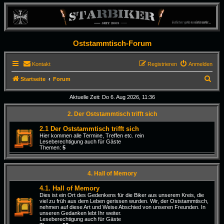
Oststammtisch-Forum
Kontakt
Registrieren
Anmelden
S
Startseite
Forum
u
Aktuelle Zeit: Do 6. Aug 2026, 11:36
c
2. Der Oststammtisch trifft sich
h
e
2.1 Der Oststammtisch trifft sich
Hier kommen alle Termine, Treffen etc. rein
Leseberechtigung auch für Gäste
Themen:
5
4. Hall of Memory
4.1. Hall of Memory
Dies ist ein Ort des Gedenkens für die Biker aus unserem Kreis, die
viel zu früh aus dem Leben gerissen wurden. Wir, der Oststammtisch,
nehmen auf diese Art und Weise Abschied von unseren Freunden. In
unseren Gedanken lebt Ihr weiter.
Leseberechtigung auch für Gäste