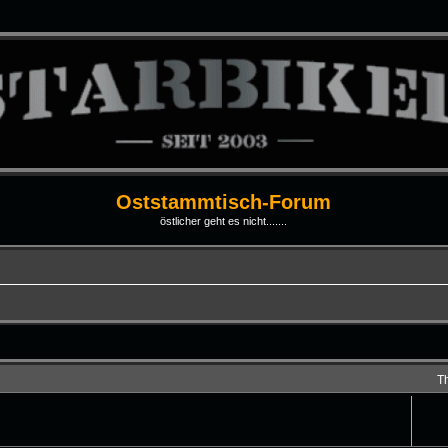
Oststammtisch-Forum
östlicher geht es nicht.......
T