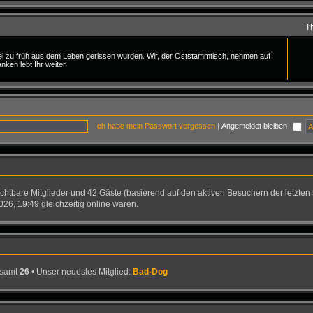
T
viel zu früh aus dem Leben gerissen wurden. Wir, der Oststammtisch, nehmen auf
en lebt Ihr weiter.
Ich habe mein Passwort vergessen
|
Angemeldet bleiben
sichtbare Mitglieder und 42 Gäste (basierend auf den aktiven Besuchern der letzten
26, 19:49 gleichzeitig online waren.
esamt
26
• Unser neuestes Mitglied:
Bad-Dog