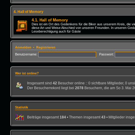
4. Hall of Memory
4.1. Hall of Memory
Dies ist ein Ort des Gedenkens für die Biker aus unserem Kreis, die 
diese Art und Weise Abschied von unseren Freunden. In unseren Gedank
Leseberechtigung auch für Gäste
Anmelden
•
Registrieren
Benutzername:
Passwort:
Wer ist online?
Insgesamt sind
42
Besucher online :: 0 sichtbare Mitglieder, 0 un
Der Besucherrekord liegt bei
2078
Besuchern, die am So 3. Mai 20
Statistik
Beiträge insgesamt
184
• Themen insgesamt
43
• Mitglieder insg