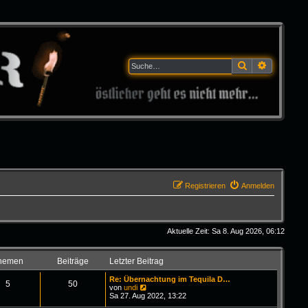
Suche
Erweitert
Registrieren
Anmelden
Aktuelle Zeit: Sa 8. Aug 2026, 06:12
hemen
Beiträge
Letzter Beitrag
Re: Übernachtung im Tequila D…
5
50
N
von
undi
e
Sa 27. Aug 2022, 13:22
u