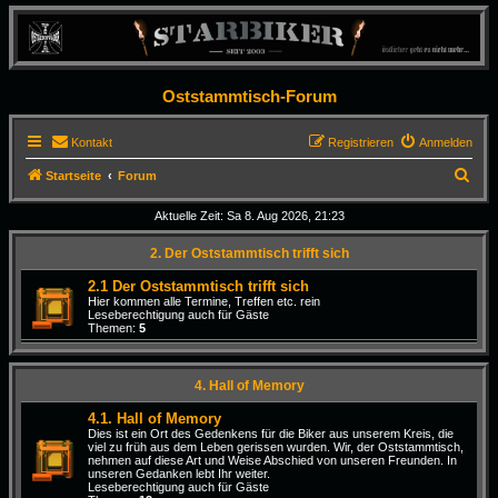
Oststammtisch-Forum
Kontakt
Registrieren
Anmelden
S
Startseite
Forum
u
Aktuelle Zeit: Sa 8. Aug 2026, 21:23
c
2. Der Oststammtisch trifft sich
h
e
2.1 Der Oststammtisch trifft sich
Hier kommen alle Termine, Treffen etc. rein
Leseberechtigung auch für Gäste
Themen:
5
4. Hall of Memory
4.1. Hall of Memory
Dies ist ein Ort des Gedenkens für die Biker aus unserem Kreis, die
viel zu früh aus dem Leben gerissen wurden. Wir, der Oststammtisch,
nehmen auf diese Art und Weise Abschied von unseren Freunden. In
unseren Gedanken lebt Ihr weiter.
Leseberechtigung auch für Gäste