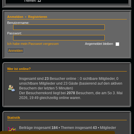
Themen:
12
Anmelden
•
Registrieren
Benutzername:
Passwort:
Ich habe mein Passwort vergessen
Angemeldet bleiben
Wer ist online?
Insgesamt sind
23
Besucher online :: 0 sichtbare Mitglieder, 0
unsichtbare Mitglieder und 23 Gäste (basierend auf den aktiven
Besuchern der letzten 5 Minuten)
Der Besucherrekord liegt bei
2078
Besuchern, die am So 3. Mai
2026, 19:49 gleichzeitig online waren.
Statistik
Beiträge insgesamt
184
• Themen insgesamt
43
• Mitglieder
insgesamt
26
• Unser neuestes Mitglied:
Bad-Dog