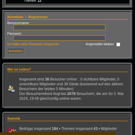
Themen:
12
Anmelden
•
Registrieren
Benutzername:
Passwort:
Ich habe mein Passwort vergessen
Angemeldet bleiben
Wer ist online?
Insgesamt sind
38
Besucher online :: 0 sichtbare Mitglieder, 0
unsichtbare Mitglieder und 38 Gäste (basierend auf den aktiven
Besuchern der letzten 5 Minuten)
Der Besucherrekord liegt bei
2078
Besuchern, die am So 3. Mai
2026, 19:49 gleichzeitig online waren.
Statistik
Beiträge insgesamt
184
• Themen insgesamt
43
• Mitglieder
insgesamt
26
• Unser neuestes Mitglied:
Bad-Dog