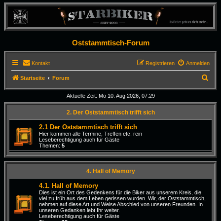
Oststammtisch-Forum
Kontakt
Registrieren
Anmelden
S
Startseite
Forum
u
Aktuelle Zeit: Mo 10. Aug 2026, 07:29
c
2. Der Oststammtisch trifft sich
h
e
2.1 Der Oststammtisch trifft sich
Hier kommen alle Termine, Treffen etc. rein
Leseberechtigung auch für Gäste
Themen:
5
4. Hall of Memory
4.1. Hall of Memory
Dies ist ein Ort des Gedenkens für die Biker aus unserem Kreis, die
viel zu früh aus dem Leben gerissen wurden. Wir, der Oststammtisch,
nehmen auf diese Art und Weise Abschied von unseren Freunden. In
unseren Gedanken lebt Ihr weiter.
Leseberechtigung auch für Gäste