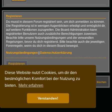
Registrieren
Du musst in diesem Forum registriert sein, um dich anmelden zu können.
Die Registrierung ist in wenigen Augenblicken erledigt und ermöglicht dir,
auf weitere Funktionen zuzugreifen. Die Board-Administration kann
registrierten Benutzern auch zusätzliche Berechtigungen zuweisen.
Beachte bitte unsere Nutzungsbedingungen und die verwandten
Regelungen, bevor du dich registrierst. Bitte beachte auch die jeweiligen
Forenregeln, wenn du dich in diesem Board bewegst.
Nutzungsbedingungen
|
Datenschutzerklärung
Registrieren
Diese Website nutzt Cookies, um dir den
bestmöglichen Komfort bei der Nutzung zu
Startseite
Forum
FAQ
Alle Cookies löschen
bieten.
Mehr erfahren
Alle Zeiten sind
UTC+02:00
Powered by
phpBB
® Forum Software © phpBB Limited
Verstanden!
Deutsche Übersetzung durch
phpBB.de
Dark Vision ©
Kirk
Datenschutz
|
Nutzungsbedingungen