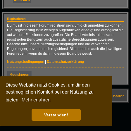
Registrieren
Du musst in diesem Forum registriert sein, um dich anmelden zu können.
Die Registrierung ist in wenigen Augenblicken erledigt und ermöglicht dir,
auf weitere Funktionen zuzugreifen. Die Board-Administration kann
registrierten Benutzern auch zusätzliche Berechtigungen zuweisen.
Beachte bitte unsere Nutzungsbedingungen und die verwandten
Regelungen, bevor du dich registrierst. Bitte beachte auch die jeweiligen
Forenregeln, wenn du dich in diesem Board bewegst.
Nutzungsbedingungen
|
Datenschutzerklärung
Registrieren
Diese Website nutzt Cookies, um dir den
bestmöglichen Komfort bei der Nutzung zu
Startseite
Forum
FAQ
Alle Cookies löschen
bieten.
Mehr erfahren
Alle Zeiten sind
UTC+02:00
Powered by
phpBB
® Forum Software © phpBB Limited
Verstanden!
Deutsche Übersetzung durch
phpBB.de
Dark Vision ©
Kirk
Datenschutz
|
Nutzungsbedingungen