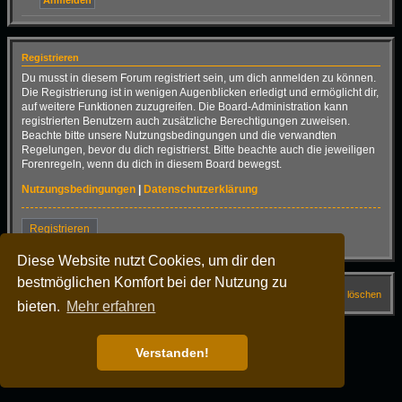
Registrieren
Du musst in diesem Forum registriert sein, um dich anmelden zu können.
Die Registrierung ist in wenigen Augenblicken erledigt und ermöglicht dir,
auf weitere Funktionen zuzugreifen. Die Board-Administration kann
registrierten Benutzern auch zusätzliche Berechtigungen zuweisen.
Beachte bitte unsere Nutzungsbedingungen und die verwandten
Regelungen, bevor du dich registrierst. Bitte beachte auch die jeweiligen
Forenregeln, wenn du dich in diesem Board bewegst.
Nutzungsbedingungen
|
Datenschutzerklärung
Registrieren
Diese Website nutzt Cookies, um dir den
bestmöglichen Komfort bei der Nutzung zu
Startseite
Forum
FAQ
Alle Cookies löschen
bieten.
Mehr erfahren
Alle Zeiten sind
UTC+02:00
Powered by
phpBB
® Forum Software © phpBB Limited
Verstanden!
Deutsche Übersetzung durch
phpBB.de
Dark Vision ©
Kirk
Datenschutz
|
Nutzungsbedingungen