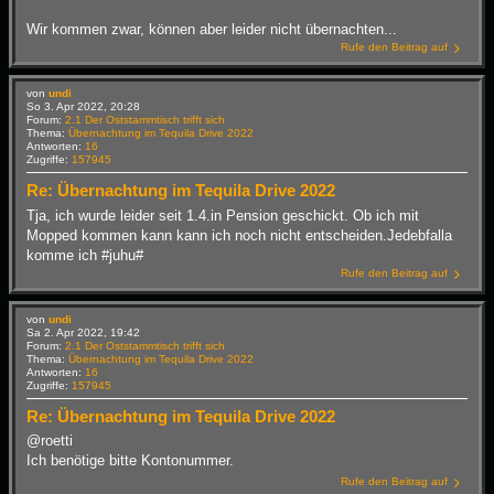
Wir kommen zwar, können aber leider nicht übernachten...
Rufe den Beitrag auf
von
undi
So 3. Apr 2022, 20:28
Forum:
2.1 Der Oststammtisch trifft sich
Thema:
Übernachtung im Tequila Drive 2022
Antworten:
16
Zugriffe:
157945
Re: Übernachtung im Tequila Drive 2022
Tja, ich wurde leider seit 1.4.in Pension geschickt. Ob ich mit
Mopped kommen kann kann ich noch nicht entscheiden.Jedebfalla
komme ich #juhu#
Rufe den Beitrag auf
von
undi
Sa 2. Apr 2022, 19:42
Forum:
2.1 Der Oststammtisch trifft sich
Thema:
Übernachtung im Tequila Drive 2022
Antworten:
16
Zugriffe:
157945
Re: Übernachtung im Tequila Drive 2022
@roetti
Ich benötige bitte Kontonummer.
Rufe den Beitrag auf