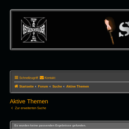
Schnellzugriff
Kontakt
Startseite
Forum
Suche
Aktive Themen
Aktive Themen
Zur erweiterten Suche
Es wurden keine passenden Ergebnisse gefunden.