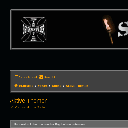
Schnellzugriff
Kontakt
Startseite
Forum
Suche
Aktive Themen
Aktive Themen
Zur erweiterten Suche
Es wurden keine passenden Ergebnisse gefunden.