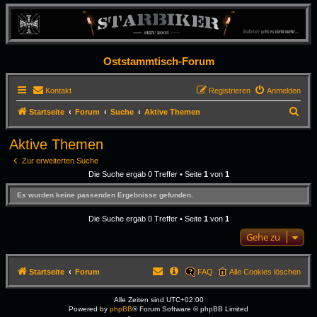
Oststammtisch-Forum
Kontakt
Registrieren
Anmelden
S
Startseite
Forum
Suche
Aktive Themen
u
Aktive Themen
c
Zur erweiterten Suche
h
Die Suche ergab 0 Treffer • Seite
1
von
1
e
Es wurden keine passenden Ergebnisse gefunden.
Die Suche ergab 0 Treffer • Seite
1
von
1
Gehe zu
Startseite
Forum
FAQ
Alle Cookies löschen
Alle Zeiten sind
UTC+02:00
Powered by
phpBB
® Forum Software © phpBB Limited