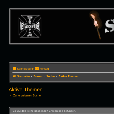
Schnellzugriff
Kontakt
Startseite
Forum
Suche
Aktive Themen
Aktive Themen
Zur erweiterten Suche
Es wurden keine passenden Ergebnisse gefunden.