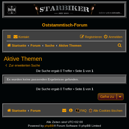
Oststammtisch-Forum
Kontakt
Registrieren
Anmelden
S
Startseite
Forum
Suche
Aktive Themen
u
Aktive Themen
c
Zur erweiterten Suche
h
Die Suche ergab 0 Treffer • Seite
1
von
1
e
Es wurden keine passenden Ergebnisse gefunden.
Die Suche ergab 0 Treffer • Seite
1
von
1
Gehe zu
Startseite
Forum
FAQ
Alle Cookies löschen
Alle Zeiten sind
UTC+02:00
Powered by
phpBB
® Forum Software © phpBB Limited