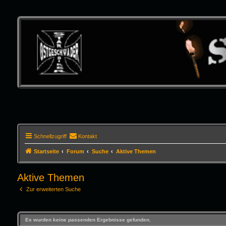
Schnellzugriff
Kontakt
Startseite
Forum
Suche
Aktive Themen
Aktive Themen
Zur erweiterten Suche
Es wurden keine passenden Ergebnisse gefunden.