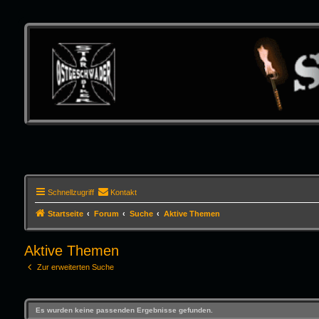
Schnellzugriff
Kontakt
Startseite
Forum
Suche
Aktive Themen
Aktive Themen
Zur erweiterten Suche
Es wurden keine passenden Ergebnisse gefunden.