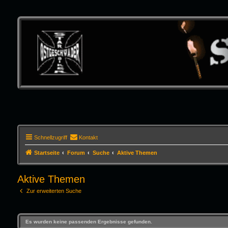
Schnellzugriff
Kontakt
Startseite
Forum
Suche
Aktive Themen
Aktive Themen
Zur erweiterten Suche
Es wurden keine passenden Ergebnisse gefunden.