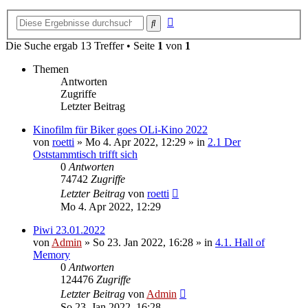
Erweiterte
Suche
Suche
Die Suche ergab 13 Treffer • Seite
1
von
1
Themen
Antworten
Zugriffe
Letzter Beitrag
Kinofilm für Biker goes OLi-Kino 2022
von
roetti
»
Mo 4. Apr 2022, 12:29
» in
2.1 Der
Oststammtisch trifft sich
0
Antworten
74742
Zugriffe
Letzter Beitrag
von
roetti
Mo 4. Apr 2022, 12:29
Piwi 23.01.2022
von
Admin
»
So 23. Jan 2022, 16:28
» in
4.1. Hall of
Memory
0
Antworten
124476
Zugriffe
Letzter Beitrag
von
Admin
So 23. Jan 2022, 16:28