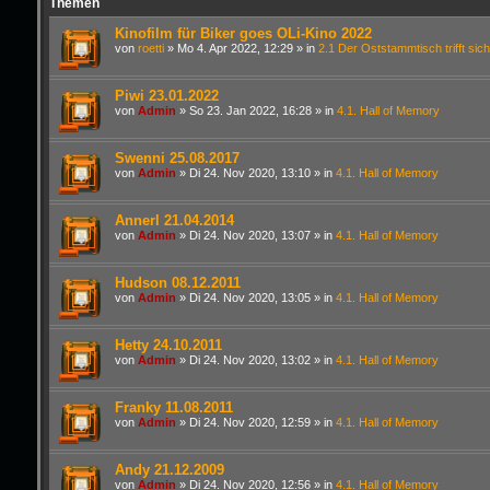
Themen
Kinofilm für Biker goes OLi-Kino 2022
von
roetti
»
Mo 4. Apr 2022, 12:29
» in
2.1 Der Oststammtisch trifft sich
Piwi 23.01.2022
von
Admin
»
So 23. Jan 2022, 16:28
» in
4.1. Hall of Memory
Swenni 25.08.2017
von
Admin
»
Di 24. Nov 2020, 13:10
» in
4.1. Hall of Memory
Annerl 21.04.2014
von
Admin
»
Di 24. Nov 2020, 13:07
» in
4.1. Hall of Memory
Hudson 08.12.2011
von
Admin
»
Di 24. Nov 2020, 13:05
» in
4.1. Hall of Memory
Hetty 24.10.2011
von
Admin
»
Di 24. Nov 2020, 13:02
» in
4.1. Hall of Memory
Franky 11.08.2011
von
Admin
»
Di 24. Nov 2020, 12:59
» in
4.1. Hall of Memory
Andy 21.12.2009
von
Admin
»
Di 24. Nov 2020, 12:56
» in
4.1. Hall of Memory