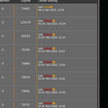
tworten
Zugriffe
Letzter Beitrag
von
roetti
0
74442
Mo 4. Apr 2022, 12:29
von
Admin
0
124170
So 23. Jan 2022, 16:28
von
Admin
0
80519
Di 24. Nov 2020, 13:10
von
Admin
0
78765
Di 24. Nov 2020, 13:07
von
Admin
0
78990
Di 24. Nov 2020, 13:05
von
Admin
0
78978
Di 24. Nov 2020, 13:02
von
Admin
0
79081
Di 24. Nov 2020, 12:59
von
Admin
0
79757
Di 24. Nov 2020, 12:56