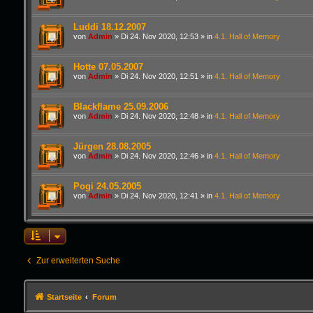
Luddi 18.12.2007
von
Admin
»
Di 24. Nov 2020, 12:53
» in
4.1. Hall of Memory
Hotte 07.05.2007
von
Admin
»
Di 24. Nov 2020, 12:51
» in
4.1. Hall of Memory
Blackflame 25.09.2006
von
Admin
»
Di 24. Nov 2020, 12:48
» in
4.1. Hall of Memory
Jürgen 28.08.2005
von
Admin
»
Di 24. Nov 2020, 12:46
» in
4.1. Hall of Memory
Pogi 24.05.2005
von
Admin
»
Di 24. Nov 2020, 12:41
» in
4.1. Hall of Memory
Zur erweiterten Suche
Startseite
Forum