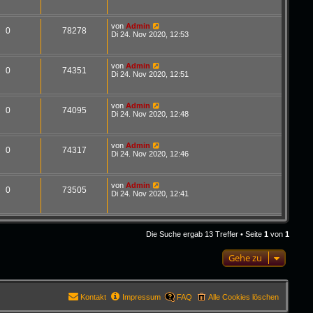
von
Admin
0
78278
Di 24. Nov 2020, 12:53
von
Admin
0
74351
Di 24. Nov 2020, 12:51
von
Admin
0
74095
Di 24. Nov 2020, 12:48
von
Admin
0
74317
Di 24. Nov 2020, 12:46
von
Admin
0
73505
Di 24. Nov 2020, 12:41
Die Suche ergab 13 Treffer • Seite
1
von
1
Gehe zu
Kontakt
Impressum
FAQ
Alle Cookies löschen