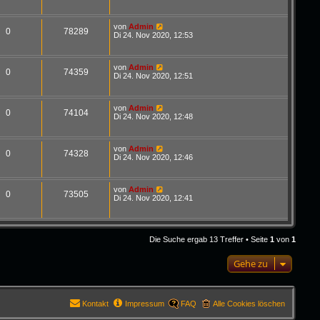
von
Admin
0
78289
Di 24. Nov 2020, 12:53
von
Admin
0
74359
Di 24. Nov 2020, 12:51
von
Admin
0
74104
Di 24. Nov 2020, 12:48
von
Admin
0
74328
Di 24. Nov 2020, 12:46
von
Admin
0
73505
Di 24. Nov 2020, 12:41
Die Suche ergab 13 Treffer • Seite
1
von
1
Gehe zu
Kontakt
Impressum
FAQ
Alle Cookies löschen