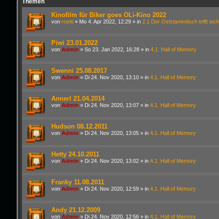
Themen
Kinofilm für Biker goes OLi-Kino 2022
von
roetti
»
Mo 4. Apr 2022, 12:29
» in
2.1 Der Oststammtisch trifft sich
Piwi 23.01.2022
von
Admin
»
So 23. Jan 2022, 16:28
» in
4.1. Hall of Memory
Swenni 25.08.2017
von
Admin
»
Di 24. Nov 2020, 13:10
» in
4.1. Hall of Memory
Annerl 21.04.2014
von
Admin
»
Di 24. Nov 2020, 13:07
» in
4.1. Hall of Memory
Hudson 08.12.2011
von
Admin
»
Di 24. Nov 2020, 13:05
» in
4.1. Hall of Memory
Hetty 24.10.2011
von
Admin
»
Di 24. Nov 2020, 13:02
» in
4.1. Hall of Memory
Franky 11.08.2011
von
Admin
»
Di 24. Nov 2020, 12:59
» in
4.1. Hall of Memory
Andy 21.12.2009
von
Admin
»
Di 24. Nov 2020, 12:56
» in
4.1. Hall of Memory