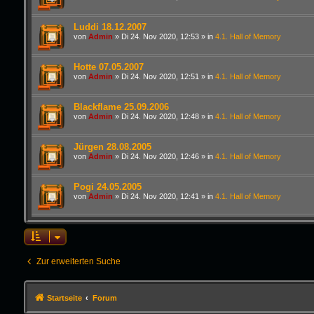
Luddi 18.12.2007
von
Admin
»
Di 24. Nov 2020, 12:53
» in
4.1. Hall of Memory
Hotte 07.05.2007
von
Admin
»
Di 24. Nov 2020, 12:51
» in
4.1. Hall of Memory
Blackflame 25.09.2006
von
Admin
»
Di 24. Nov 2020, 12:48
» in
4.1. Hall of Memory
Jürgen 28.08.2005
von
Admin
»
Di 24. Nov 2020, 12:46
» in
4.1. Hall of Memory
Pogi 24.05.2005
von
Admin
»
Di 24. Nov 2020, 12:41
» in
4.1. Hall of Memory
Zur erweiterten Suche
Startseite
Forum