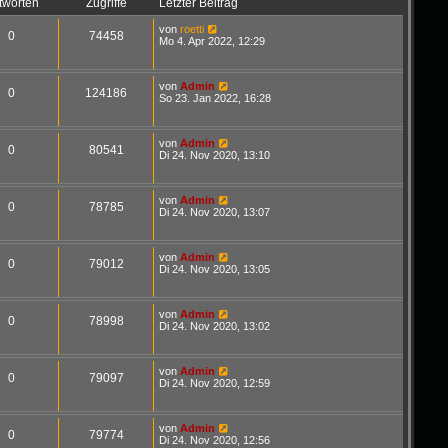
tworten
Zugriffe
Letzter Beitrag
von
roetti
0
74458
Mo 4. Apr 2022, 12:29
von
Admin
0
124186
So 23. Jan 2022, 16:28
von
Admin
0
80541
Di 24. Nov 2020, 13:10
von
Admin
0
78785
Di 24. Nov 2020, 13:07
von
Admin
0
79012
Di 24. Nov 2020, 13:05
von
Admin
0
78998
Di 24. Nov 2020, 13:02
von
Admin
0
79097
Di 24. Nov 2020, 12:59
von
Admin
0
79774
Di 24. Nov 2020, 12:56