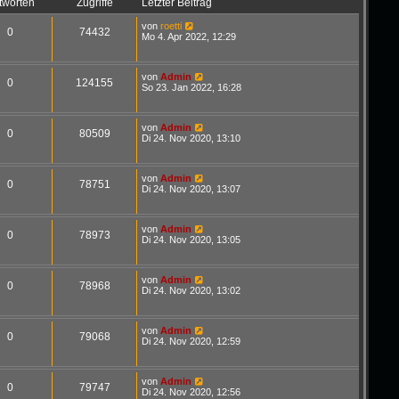
tworten
Zugriffe
Letzter Beitrag
von
roetti
0
74432
Mo 4. Apr 2022, 12:29
von
Admin
0
124155
So 23. Jan 2022, 16:28
von
Admin
0
80509
Di 24. Nov 2020, 13:10
von
Admin
0
78751
Di 24. Nov 2020, 13:07
von
Admin
0
78973
Di 24. Nov 2020, 13:05
von
Admin
0
78968
Di 24. Nov 2020, 13:02
von
Admin
0
79068
Di 24. Nov 2020, 12:59
von
Admin
0
79747
Di 24. Nov 2020, 12:56