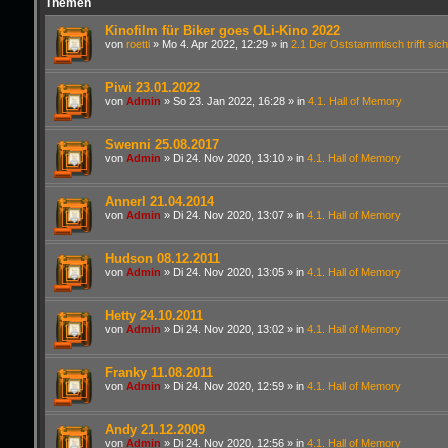
Themen
Kinofilm für Biker goes OLi-Kino 2022
von
roetti
»
Mo 4. Apr 2022, 12:29
» in
2.1 Der Oststammtisch trifft sich
Piwi 23.01.2022
von
Admin
»
So 23. Jan 2022, 16:28
» in
4.1. Hall of Memory
Swenni 25.08.2017
von
Admin
»
Di 24. Nov 2020, 13:10
» in
4.1. Hall of Memory
Annerl 21.04.2014
von
Admin
»
Di 24. Nov 2020, 13:07
» in
4.1. Hall of Memory
Hudson 08.12.2011
von
Admin
»
Di 24. Nov 2020, 13:05
» in
4.1. Hall of Memory
Hetty 24.10.2011
von
Admin
»
Di 24. Nov 2020, 13:02
» in
4.1. Hall of Memory
Franky 11.08.2011
von
Admin
»
Di 24. Nov 2020, 12:59
» in
4.1. Hall of Memory
Andy 21.12.2009
von
Admin
»
Di 24. Nov 2020, 12:56
» in
4.1. Hall of Memory