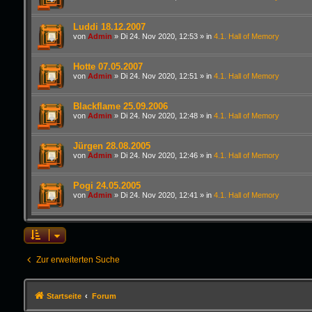
Luddi 18.12.2007
von
Admin
»
Di 24. Nov 2020, 12:53
» in
4.1. Hall of Memory
Hotte 07.05.2007
von
Admin
»
Di 24. Nov 2020, 12:51
» in
4.1. Hall of Memory
Blackflame 25.09.2006
von
Admin
»
Di 24. Nov 2020, 12:48
» in
4.1. Hall of Memory
Jürgen 28.08.2005
von
Admin
»
Di 24. Nov 2020, 12:46
» in
4.1. Hall of Memory
Pogi 24.05.2005
von
Admin
»
Di 24. Nov 2020, 12:41
» in
4.1. Hall of Memory
Zur erweiterten Suche
Startseite
Forum