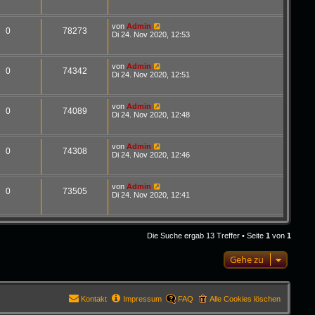
von
Admin
0
78273
Di 24. Nov 2020, 12:53
von
Admin
0
74342
Di 24. Nov 2020, 12:51
von
Admin
0
74089
Di 24. Nov 2020, 12:48
von
Admin
0
74308
Di 24. Nov 2020, 12:46
von
Admin
0
73505
Di 24. Nov 2020, 12:41
Die Suche ergab 13 Treffer • Seite
1
von
1
Gehe zu
Kontakt
Impressum
FAQ
Alle Cookies löschen