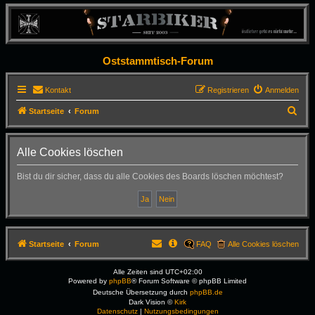
Oststammtisch-Forum
Kontakt
Registrieren
Anmelden
S
Startseite
Forum
u
c
Alle Cookies löschen
h
Bist du dir sicher, dass du alle Cookies des Boards löschen möchtest?
e
Startseite
Forum
FAQ
Alle Cookies löschen
Alle Zeiten sind
UTC+02:00
Powered by
phpBB
® Forum Software © phpBB Limited
Deutsche Übersetzung durch
phpBB.de
Dark Vision ©
Kirk
Datenschutz
|
Nutzungsbedingungen