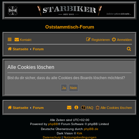
Oststammtisch-Forum
Kontakt
Registrieren
Anmelden
S
Startseite
Forum
u
c
Alle Cookies löschen
h
Bist du dir sicher, dass du alle Cookies des Boards löschen möchtest?
e
Startseite
Forum
FAQ
Alle Cookies löschen
Alle Zeiten sind
UTC+02:00
Powered by
phpBB
® Forum Software © phpBB Limited
Deutsche Übersetzung durch
phpBB.de
Dark Vision ©
Kirk
Datenschutz
|
Nutzungsbedingungen