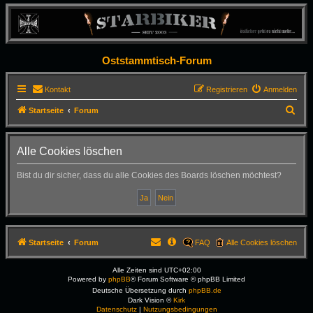
Oststammtisch-Forum
Kontakt
Registrieren
Anmelden
S
Startseite
Forum
u
c
Alle Cookies löschen
h
Bist du dir sicher, dass du alle Cookies des Boards löschen möchtest?
e
Startseite
Forum
FAQ
Alle Cookies löschen
Alle Zeiten sind
UTC+02:00
Powered by
phpBB
® Forum Software © phpBB Limited
Deutsche Übersetzung durch
phpBB.de
Dark Vision ©
Kirk
Datenschutz
|
Nutzungsbedingungen