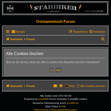
Oststammtisch-Forum
Kontakt
Registrieren
Anmelden
S
Startseite
Forum
u
c
Alle Cookies löschen
h
Bist du dir sicher, dass du alle Cookies des Boards löschen möchtest?
e
Startseite
Forum
FAQ
Alle Cookies löschen
Alle Zeiten sind
UTC+02:00
Powered by
phpBB
® Forum Software © phpBB Limited
Deutsche Übersetzung durch
phpBB.de
Dark Vision ©
Kirk
Datenschutz
|
Nutzungsbedingungen