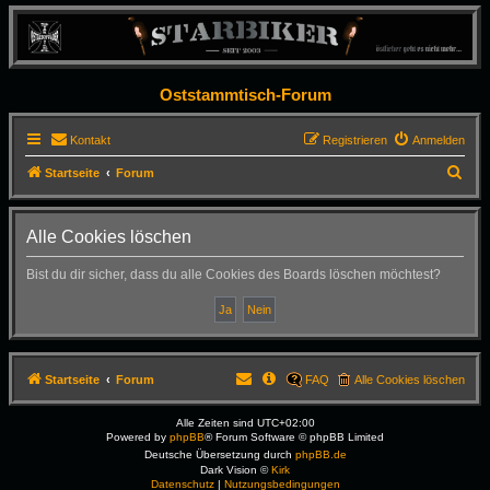
Oststammtisch-Forum
Kontakt
Registrieren
Anmelden
S
Startseite
Forum
u
c
Alle Cookies löschen
h
Bist du dir sicher, dass du alle Cookies des Boards löschen möchtest?
e
Startseite
Forum
FAQ
Alle Cookies löschen
Alle Zeiten sind
UTC+02:00
Powered by
phpBB
® Forum Software © phpBB Limited
Deutsche Übersetzung durch
phpBB.de
Dark Vision ©
Kirk
Datenschutz
|
Nutzungsbedingungen