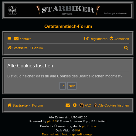
Oststammtisch-Forum
Kontakt
Registrieren
Anmelden
S
Startseite
Forum
u
c
Alle Cookies löschen
h
Bist du dir sicher, dass du alle Cookies des Boards löschen möchtest?
e
Startseite
Forum
FAQ
Alle Cookies löschen
Alle Zeiten sind
UTC+02:00
Powered by
phpBB
® Forum Software © phpBB Limited
Deutsche Übersetzung durch
phpBB.de
Dark Vision ©
Kirk
Datenschutz
|
Nutzungsbedingungen