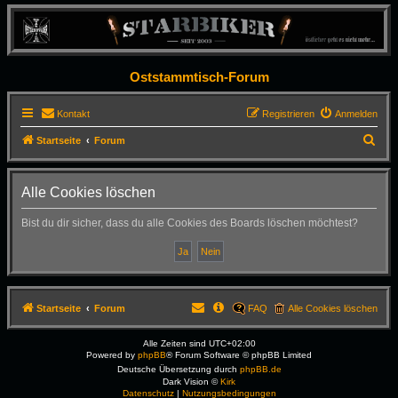
Oststammtisch-Forum
Kontakt
Registrieren
Anmelden
S
Startseite
Forum
u
c
Alle Cookies löschen
h
Bist du dir sicher, dass du alle Cookies des Boards löschen möchtest?
e
Startseite
Forum
FAQ
Alle Cookies löschen
Alle Zeiten sind
UTC+02:00
Powered by
phpBB
® Forum Software © phpBB Limited
Deutsche Übersetzung durch
phpBB.de
Dark Vision ©
Kirk
Datenschutz
|
Nutzungsbedingungen