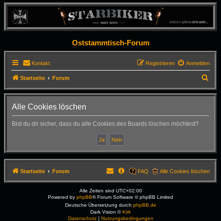
Oststammtisch-Forum
Kontakt
Registrieren
Anmelden
S
Startseite
Forum
u
c
Alle Cookies löschen
h
Bist du dir sicher, dass du alle Cookies des Boards löschen möchtest?
e
Startseite
Forum
FAQ
Alle Cookies löschen
Alle Zeiten sind
UTC+02:00
Powered by
phpBB
® Forum Software © phpBB Limited
Deutsche Übersetzung durch
phpBB.de
Dark Vision ©
Kirk
Datenschutz
|
Nutzungsbedingungen