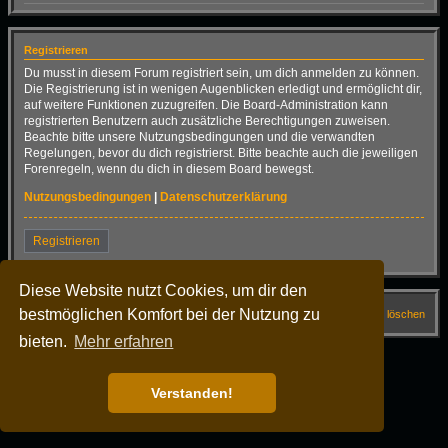
Registrieren
Du musst in diesem Forum registriert sein, um dich anmelden zu können.
Die Registrierung ist in wenigen Augenblicken erledigt und ermöglicht dir,
auf weitere Funktionen zuzugreifen. Die Board-Administration kann
registrierten Benutzern auch zusätzliche Berechtigungen zuweisen.
Beachte bitte unsere Nutzungsbedingungen und die verwandten
Regelungen, bevor du dich registrierst. Bitte beachte auch die jeweiligen
Forenregeln, wenn du dich in diesem Board bewegst.
Nutzungsbedingungen
|
Datenschutzerklärung
Registrieren
Diese Website nutzt Cookies, um dir den
bestmöglichen Komfort bei der Nutzung zu
Startseite
Forum
FAQ
Alle Cookies löschen
bieten.
Mehr erfahren
Alle Zeiten sind
UTC+02:00
Powered by
phpBB
® Forum Software © phpBB Limited
Deutsche Übersetzung durch
phpBB.de
Verstanden!
Dark Vision ©
Kirk
Datenschutz
|
Nutzungsbedingungen