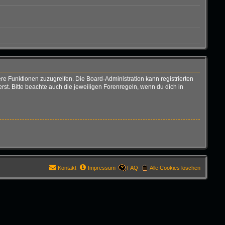
ere Funktionen zuzugreifen. Die Board-Administration kann registrierten
t. Bitte beachte auch die jeweiligen Forenregeln, wenn du dich in
Kontakt
Impressum
FAQ
Alle Cookies löschen