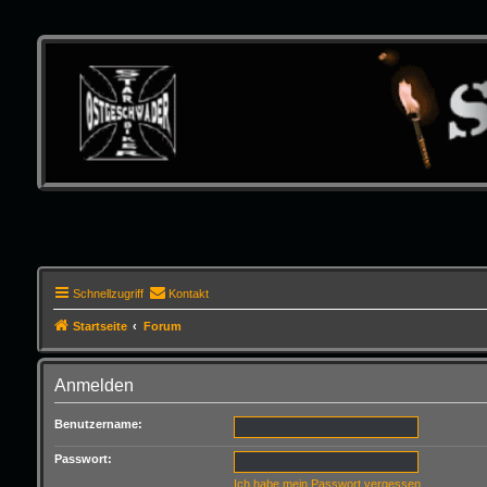
Schnellzugriff
Kontakt
Startseite
Forum
Anmelden
Benutzername:
Passwort:
Ich habe mein Passwort vergessen