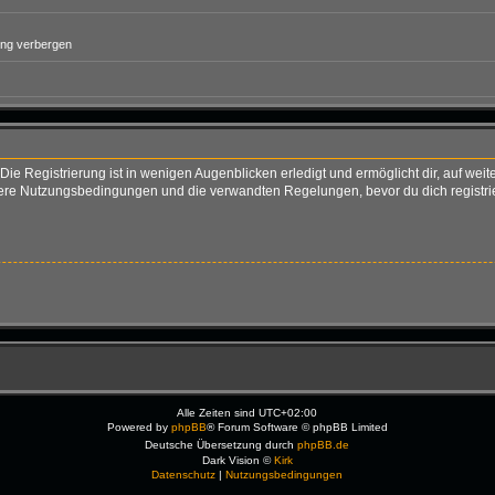
ung verbergen
ie Registrierung ist in wenigen Augenblicken erledigt und ermöglicht dir, auf weit
re Nutzungsbedingungen und die verwandten Regelungen, bevor du dich registriers
Alle Zeiten sind
UTC+02:00
Powered by
phpBB
® Forum Software © phpBB Limited
Deutsche Übersetzung durch
phpBB.de
Dark Vision ©
Kirk
Datenschutz
|
Nutzungsbedingungen