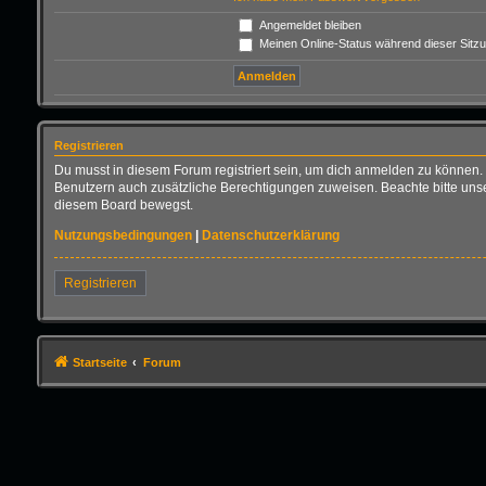
Angemeldet bleiben
Meinen Online-Status während dieser Sitz
Registrieren
Du musst in diesem Forum registriert sein, um dich anmelden zu können. D
Benutzern auch zusätzliche Berechtigungen zuweisen. Beachte bitte unse
diesem Board bewegst.
Nutzungsbedingungen
|
Datenschutzerklärung
Registrieren
Startseite
Forum