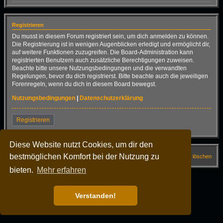
Registrieren
Du musst in diesem Forum registriert sein, um dich anmelden zu können.
Die Registrierung ist in wenigen Augenblicken erledigt und ermöglicht dir,
auf weitere Funktionen zuzugreifen. Die Board-Administration kann
registrierten Benutzern auch zusätzliche Berechtigungen zuweisen.
Beachte bitte unsere Nutzungsbedingungen und die verwandten
Regelungen, bevor du dich registrierst. Bitte beachte auch die jeweiligen
Forenregeln, wenn du dich in diesem Board bewegst.
Nutzungsbedingungen
|
Datenschutzerklärung
Registrieren
Diese Website nutzt Cookies, um dir den
bestmöglichen Komfort bei der Nutzung zu
Startseite
Forum
FAQ
Alle Cookies löschen
bieten.
Mehr erfahren
Alle Zeiten sind
UTC+02:00
Powered by
phpBB
® Forum Software © phpBB Limited
Deutsche Übersetzung durch
phpBB.de
Verstanden!
Dark Vision ©
Kirk
Datenschutz
|
Nutzungsbedingungen