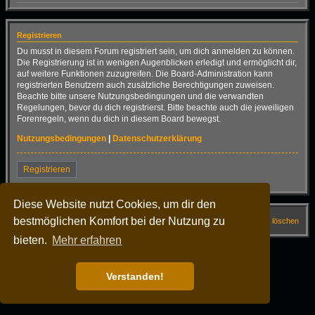
Registrieren
Du musst in diesem Forum registriert sein, um dich anmelden zu können.
Die Registrierung ist in wenigen Augenblicken erledigt und ermöglicht dir,
auf weitere Funktionen zuzugreifen. Die Board-Administration kann
registrierten Benutzern auch zusätzliche Berechtigungen zuweisen.
Beachte bitte unsere Nutzungsbedingungen und die verwandten
Regelungen, bevor du dich registrierst. Bitte beachte auch die jeweiligen
Forenregeln, wenn du dich in diesem Board bewegst.
Nutzungsbedingungen
|
Datenschutzerklärung
Registrieren
Diese Website nutzt Cookies, um dir den
bestmöglichen Komfort bei der Nutzung zu
Startseite
Forum
FAQ
Alle Cookies löschen
bieten.
Mehr erfahren
Alle Zeiten sind
UTC+02:00
Powered by
phpBB
® Forum Software © phpBB Limited
Deutsche Übersetzung durch
phpBB.de
Verstanden!
Dark Vision ©
Kirk
Datenschutz
|
Nutzungsbedingungen