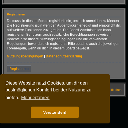
Registrieren
Du musst in diesem Forum registriert sein, um dich anmelden zu können.
Die Registrierung ist in wenigen Augenblicken erledigt und ermöglicht dir,
auf weitere Funktionen zuzugreifen. Die Board-Administration kann
registrierten Benutzern auch zusätzliche Berechtigungen zuweisen.
Beachte bitte unsere Nutzungsbedingungen und die verwandten
Regelungen, bevor du dich registrierst. Bitte beachte auch die jeweiligen
Forenregeln, wenn du dich in diesem Board bewegst.
Nutzungsbedingungen
|
Datenschutzerklärung
Registrieren
Diese Website nutzt Cookies, um dir den
bestmöglichen Komfort bei der Nutzung zu
Startseite
Forum
FAQ
Alle Cookies löschen
bieten.
Mehr erfahren
Alle Zeiten sind
UTC+02:00
Powered by
phpBB
® Forum Software © phpBB Limited
Deutsche Übersetzung durch
phpBB.de
Verstanden!
Dark Vision ©
Kirk
Datenschutz
|
Nutzungsbedingungen