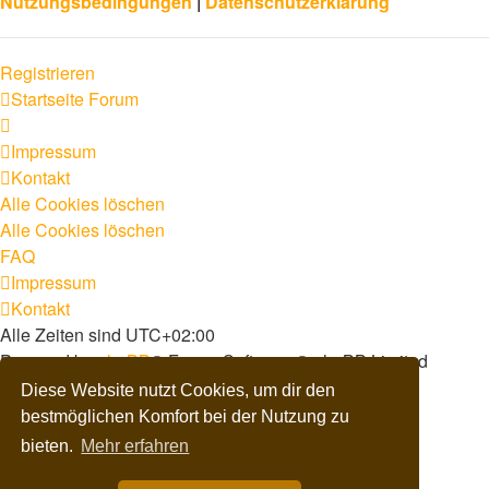
Nutzungsbedingungen
|
Datenschutzerklärung
Registrieren
Startseite
Forum
Impressum
Kontakt
Alle Cookies löschen
Alle Cookies löschen
FAQ
Impressum
Kontakt
Alle Zeiten sind
UTC+02:00
Powered by
phpBB
® Forum Software © phpBB Limited
Deutsche Übersetzung durch
phpBB.de
Diese Website nutzt Cookies, um dir den
Dark Vision ©
Kirk
bestmöglichen Komfort bei der Nutzung zu
Datenschutz
|
Nutzungsbedingungen
bieten.
Mehr erfahren