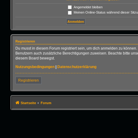
Angemeldet bleiben
Meinen Online-Status während dieser Sitz
Registrieren
Du musst in diesem Forum registriert sein, um dich anmelden zu können. D
Benutzern auch zusätzliche Berechtigungen zuweisen. Beachte bitte unse
diesem Board bewegst.
Nutzungsbedingungen
|
Datenschutzerklärung
Registrieren
Startseite
Forum