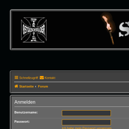
Schnellzugriff
Kontakt
Startseite
Forum
Anmelden
Benutzername:
Passwort:
Ich habe mein Passwort vergessen