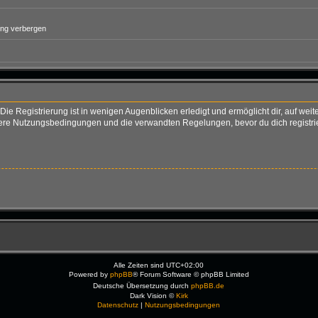
ung verbergen
ie Registrierung ist in wenigen Augenblicken erledigt und ermöglicht dir, auf weit
re Nutzungsbedingungen und die verwandten Regelungen, bevor du dich registriers
Alle Zeiten sind
UTC+02:00
Powered by
phpBB
® Forum Software © phpBB Limited
Deutsche Übersetzung durch
phpBB.de
Dark Vision ©
Kirk
Datenschutz
|
Nutzungsbedingungen