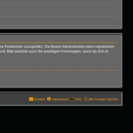
ere Funktionen zuzugreifen. Die Board-Administration kann registrierten
t. Bitte beachte auch die jeweiligen Forenregeln, wenn du dich in
Kontakt
Impressum
FAQ
Alle Cookies löschen